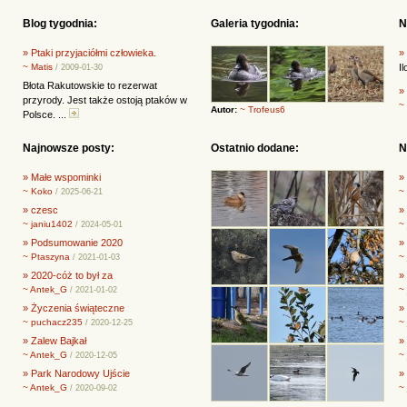
Blog tygodnia:
Galeria tygodnia:
N
» Ptaki przyjaciółmi człowieka.
»
~ Matis
I
/ 2009-01-30
Błota Rakutowskie to rezerwat
»
przyrody. Jest także ostoją ptaków w
~
Autor:
~ Trofeus6
Polsce. ...
Najnowsze posty:
Ostatnio dodane:
N
» Małe wspominki
»
~ Koko
~
/ 2025-06-21
» czesc
»
~ janiu1402
~
/ 2024-05-01
» Podsumowanie 2020
» 
~ Ptaszyna
~
/ 2021-01-03
» 2020-cóż to był za
»
~ Antek_G
~
/ 2021-01-02
» Życzenia świąteczne
»
~ puchacz235
~
/ 2020-12-25
» Zalew Bajkał
»
~ Antek_G
~
/ 2020-12-05
» Park Narodowy Ujście
»
~ Antek_G
~
/ 2020-09-02