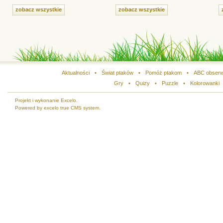
zobacz wszystkie
zobacz wszystkie
Aktualności
•
Świat ptaków
•
Pomóż ptakom
•
ABC obserw
Gry
•
Quizy
•
Puzzle
•
Kolorowanki
Projekt i wykonanie Excelo.
Powered by excelo true CMS system.