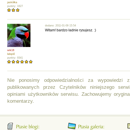
jaskółka
punkty: 1627
dodano: 2011-01-09 15:54
Witam! bardzo ładnie rysujesz. :)
wik18
łabędź
punkty: 9341
Nie ponosimy odpowiedzialności za wypowiedzi 
publikowanych przez Czytelników niniejszego ser
opiniami użytkowników serwisu. Zachowujemy orygina
komentarzy.