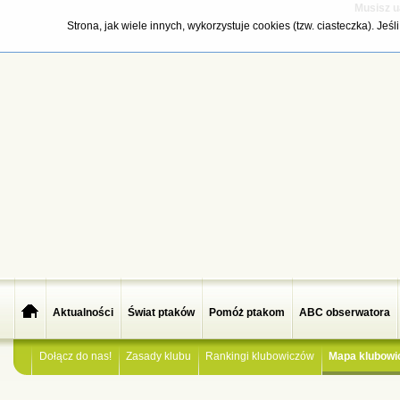
Musisz u
Strona, jak wiele innych, wykorzystuje cookies (tzw. ciasteczka). Je
Aktualności
Świat ptaków
Pomóż ptakom
ABC obserwatora
Dołącz do nas!
Zasady klubu
Rankingi klubowiczów
Mapa klubowi