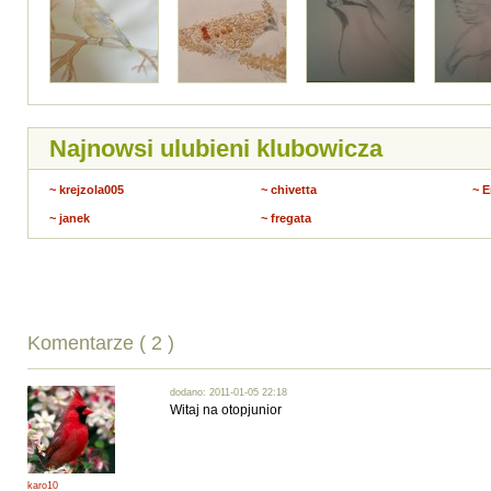
Najnowsi ulubieni klubowicza
~ krejzola005
~ chivetta
~ 
~ janek
~ fregata
Komentarze ( 2 )
dodano: 2011-01-05 22:18
Witaj na otopjunior
karo10