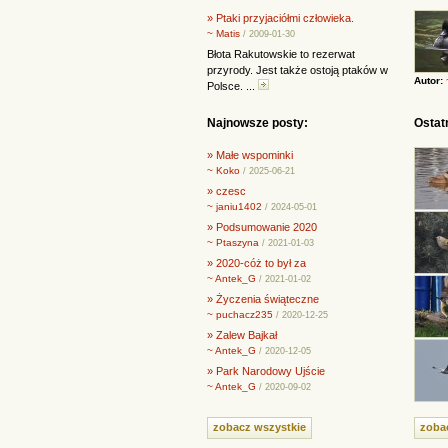
» Ptaki przyjaciółmi człowieka.
~ Matis
/ 2009-01-30
Błota Rakutowskie to rezerwat
przyrody. Jest także ostoją ptaków w
Autor:
Polsce. ...
Najnowsze posty:
Ostat
» Małe wspominki
~ Koko
/ 2025-06-21
» czesc
~ janiu1402
/ 2024-05-01
» Podsumowanie 2020
~ Ptaszyna
/ 2021-01-03
» 2020-cóż to był za
~ Antek_G
/ 2021-01-02
» Życzenia świąteczne
~ puchacz235
/ 2020-12-25
» Zalew Bajkał
~ Antek_G
/ 2020-12-05
» Park Narodowy Ujście
~ Antek_G
/ 2020-09-02
zobacz wszystkie
zoba