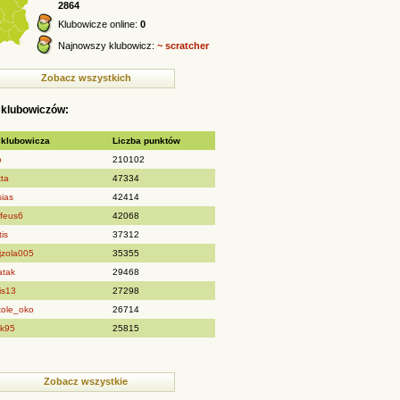
2864
Klubowicze online:
0
Najnowszy klubowicz:
~ scratcher
Zobacz wszystkich
 klubowiczów:
 klubowicza
Liczba punktów
o
210102
tta
47334
sias
42414
ofeus6
42068
is
37312
jzola005
35355
atak
29468
is13
27298
kole_oko
26714
ek95
25815
Zobacz wszystkie