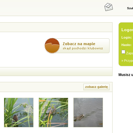
Szu
Logow
Login:
Hasło:
Zapa
» Przyp
Musisz u
zobacz galerię