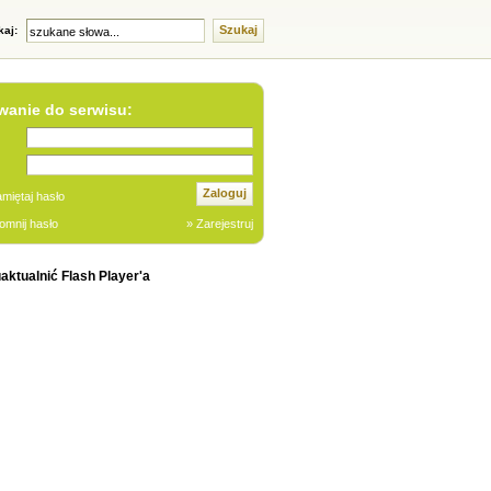
Szukaj
kaj:
anie do serwisu:
Zaloguj
miętaj hasło
omnij hasło
» Zarejestruj
aktualnić Flash Player'a