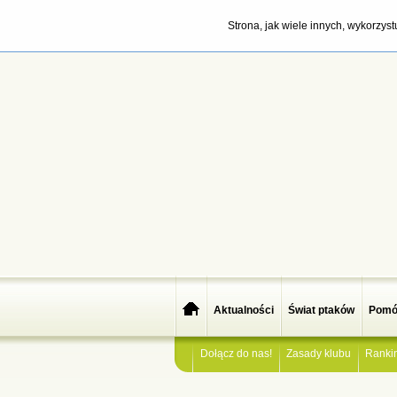
Strona, jak wiele innych, wykorzys
Aktualności
Świat ptaków
Pomó
Dołącz do nas!
Zasady klubu
Ranki