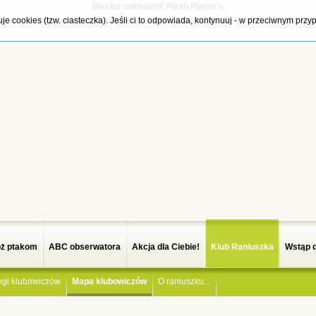
Musisz uaktualnić Flash Player'a
tuje cookies (tzw. ciasteczka). Jeśli ci to odpowiada, kontynuuj - w przeciwnym pr
ż ptakom
ABC obserwatora
Akcja dla Ciebie!
Klub Raniuszka
Wstąp 
ngi klubowiczów
Mapa klubowiczów
O raniuszku...