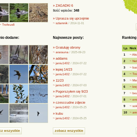
» ZAGADKI 6
Ilość wpisów:
348
» Uprasza się uprzejmie
~ szlamnik
/ 2014-11-01
~ Trofeus6
nio dodane:
Najnowsze posty:
Ranking
» Gratuluję obrony
Lp.
Nick
~ ararauna
/ 2025-09-23
1
~ Alt
» addams
2
~ Ne
~ janiu1402
/ 2024-07-22
3
~ ba
» lepiej 14/23
4
~ Tr
~ janiu1402
/ 2024-07-22
» 11/23
5
~ Mat
~ janiu1402
/ 2024-07-03
6
~ kre
» Pogorszyłem się 9/23
7
~ be
~ janiu1402
/ 2024-07-01
8
~ em
» czesccudne zdjecie
9
~ so
~ janiu1402
/ 2024-05-25
10
~ ar
» kubu
~ janiu1402
/ 2024-05-25
cz wszystkie
zobacz wszystkie