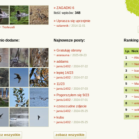
» ZAGADKI 6
Ilość wpisów:
348
» Uprasza się uprzejmie
~ szlamnik
/ 2014-11-01
~ Trofeus6
nio dodane:
Najnowsze posty:
Ranking
» Gratuluję obrony
Lp.
Nick
~ ararauna
/ 2025-09-23
1
~ Alt
» addams
2
~ Ne
~ janiu1402
/ 2024-07-22
3
~ ba
» lepiej 14/23
4
~ Tr
~ janiu1402
/ 2024-07-22
» 11/23
5
~ Mat
~ janiu1402
/ 2024-07-03
6
~ kre
» Pogorszyłem się 9/23
7
~ be
~ janiu1402
/ 2024-07-01
8
~ em
» czesccudne zdjecie
9
~ so
~ janiu1402
/ 2024-05-25
10
~ ar
» kubu
~ janiu1402
/ 2024-05-25
cz wszystkie
zobacz wszystkie