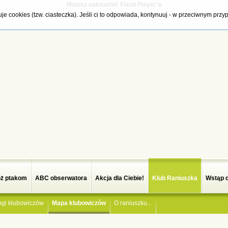
Musisz uaktualnić Flash Player'a
tuje cookies (tzw. ciasteczka). Jeśli ci to odpowiada, kontynuuj - w przeciwnym pr
ż ptakom
ABC obserwatora
Akcja dla Ciebie!
Klub Raniuszka
Wstąp 
ngi klubowiczów
Mapa klubowiczów
O raniuszku...