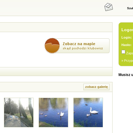
Szu
Logow
Login:
Hasło:
Zapa
» Przyp
Musisz u
zobacz galerię