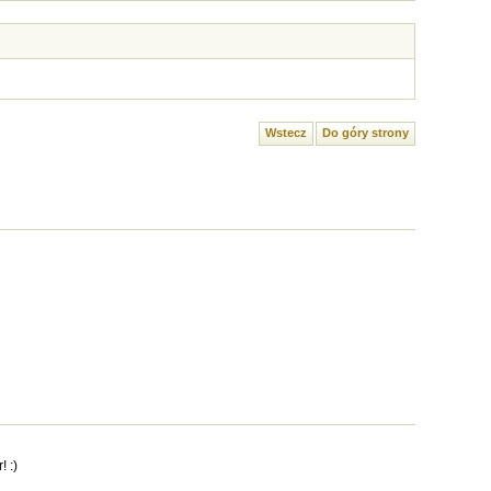
Wstecz
Do góry strony
)
 :)