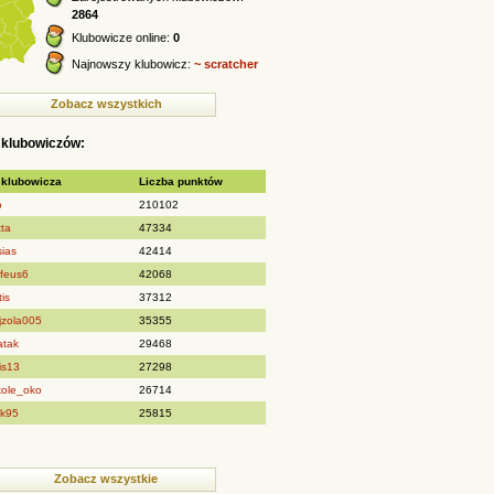
2864
Klubowicze online:
0
Najnowszy klubowicz:
~ scratcher
Zobacz wszystkich
 klubowiczów:
 klubowicza
Liczba punktów
o
210102
tta
47334
sias
42414
ofeus6
42068
is
37312
jzola005
35355
atak
29468
is13
27298
kole_oko
26714
ek95
25815
Zobacz wszystkie