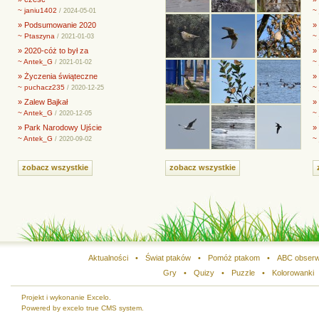
~ janiu1402
~
/ 2024-05-01
» Podsumowanie 2020
» 
~ Ptaszyna
~
/ 2021-01-03
» 2020-cóż to był za
»
~ Antek_G
~
/ 2021-01-02
» Życzenia świąteczne
»
~ puchacz235
~
/ 2020-12-25
» Zalew Bajkał
»
~ Antek_G
~
/ 2020-12-05
» Park Narodowy Ujście
»
~ Antek_G
~
/ 2020-09-02
zobacz wszystkie
zobacz wszystkie
Aktualności
•
Świat ptaków
•
Pomóż ptakom
•
ABC obserw
Gry
•
Quizy
•
Puzzle
•
Kolorowanki
Projekt i wykonanie Excelo.
Powered by excelo true CMS system.