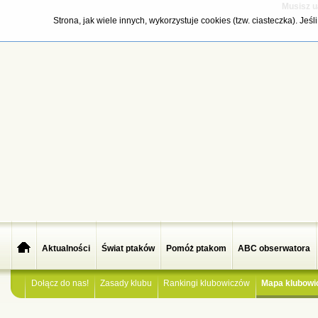
Musisz u
Strona, jak wiele innych, wykorzystuje cookies (tzw. ciasteczka). Je
Aktualności
Świat ptaków
Pomóż ptakom
ABC obserwatora
Dołącz do nas!
Zasady klubu
Rankingi klubowiczów
Mapa klubowi