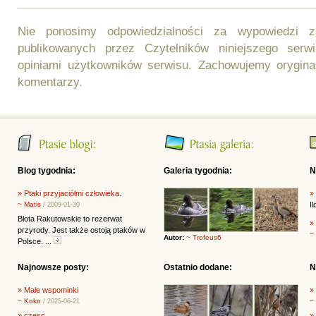
Nie ponosimy odpowiedzialności za wypowiedzi 
publikowanych przez Czytelników niniejszego ser
opiniami użytkowników serwisu. Zachowujemy orygina
komentarzy.
Blog tygodnia:
Galeria tygodnia:
N
» Ptaki przyjaciółmi człowieka.
»
~ Matis
I
/ 2009-01-30
Błota Rakutowskie to rezerwat
»
przyrody. Jest także ostoją ptaków w
~
Autor:
~ Trofeus6
Polsce. ...
Najnowsze posty:
Ostatnio dodane:
N
» Małe wspominki
»
~ Koko
~
/ 2025-06-21
» czesc
»