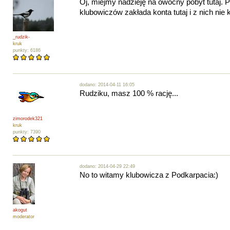
Oj, miejmy nadzieję na owocny pobyt tutaj. P
klubowiczów zakłada konta tutaj i z nich nie k
_rudzik-
kruk
punkty: 6186
dodano: 2014-04-11 16:05
Rudziku, masz 100 % rację...
zimorodek321
kruk
punkty: 7390
dodano: 2014-04-29 22:49
No to witamy klubowicza z Podkarpacia:)
akogut
moderator