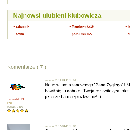
Najnowsi ulubieni klubowicza
~ szlamnik
~ Mandarynka18
~ j
~ sowa
~ pomurnik765
~ 
Komentarze ( 7 )
dodano: 2014-04-11 15:59
No to witam szanownego "Pana Zygiego" ! M
bawił się tu dobrze i Twoja rozkwitająca, ptasi
jeszcze bardziej rozkwitnie! ;)
zimorodek321
kruk
punkty: 7390
dodano: 2014-04-11 16:02