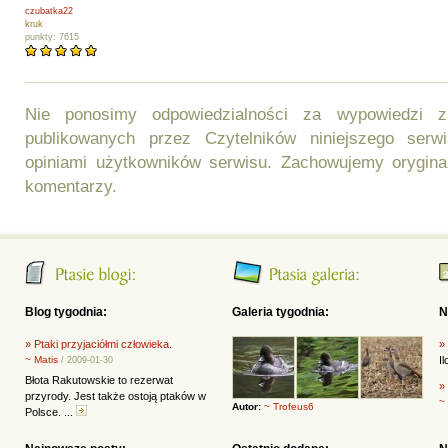
czubatka22
kruk
punkty: 7615
Nie ponosimy odpowiedzialności za wypowiedzi 
publikowanych przez Czytelników niniejszego ser
opiniami użytkowników serwisu. Zachowujemy orygina
komentarzy.
Blog tygodnia:
Galeria tygodnia:
N
» Ptaki przyjaciółmi człowieka.
»
~ Matis
I
/ 2009-01-30
Błota Rakutowskie to rezerwat
»
przyrody. Jest także ostoją ptaków w
~
Autor:
~ Trofeus6
Polsce. ...