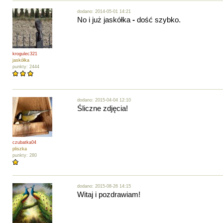
dodano: 2014-05-01 14:21
No i już jaskółka
-
dość szybko.
krogulec321
jaskółka
punkty: 2444
dodano: 2015-04-04 12:10
Śliczne zdjęcia!
czubatka04
pliszka
punkty: 280
dodano: 2015-08-26 14:15
Witaj i pozdrawiam!