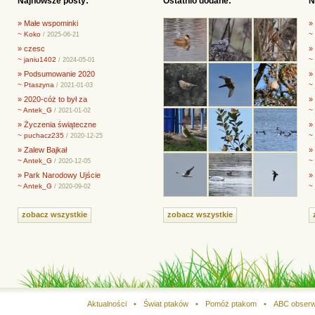
Najnowsze posty:
Ostatnio dodane:
N
» Małe wspominki
»
~ Koko
~
/ 2025-06-21
» czesc
»
~ janiu1402
~
/ 2024-05-01
» Podsumowanie 2020
» 
~ Ptaszyna
~
/ 2021-01-03
» 2020-cóż to był za
»
~ Antek_G
~
/ 2021-01-02
» Życzenia świąteczne
»
~ puchacz235
~
/ 2020-12-25
» Zalew Bajkał
»
~ Antek_G
~
/ 2020-12-05
» Park Narodowy Ujście
»
~ Antek_G
~
/ 2020-09-02
zobacz wszystkie
zobacz wszystkie
Aktualności
•
Świat ptaków
•
Pomóż ptakom
•
ABC obserw