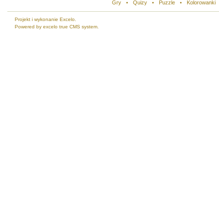
Gry
•
Quizy
•
Puzzle
•
Kolorowanki
Projekt i wykonanie Excelo.
Powered by excelo true CMS system.