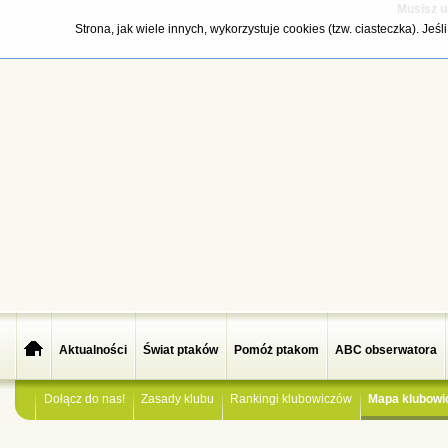
Musisz u
Strona, jak wiele innych, wykorzystuje cookies (tzw. ciasteczka). Je
Aktualności
Świat ptaków
Pomóż ptakom
ABC obserwatora
Dołącz do nas!
Zasady klubu
Rankingi klubowiczów
Mapa klubowi