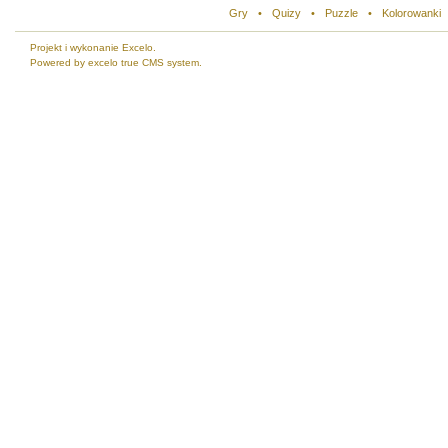
Gry
•
Quizy
•
Puzzle
•
Kolorowanki
Projekt i wykonanie Excelo.
Powered by excelo true CMS system.