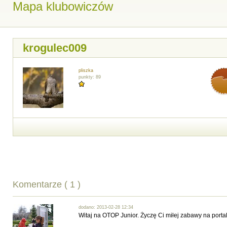
Mapa klubowiczów
krogulec009
pliszka
punkty: 89
Komentarze ( 1 )
dodano: 2013-02-28 12:34
Witaj na OTOP Junior. Życzę Ci miłej zabawy na portal