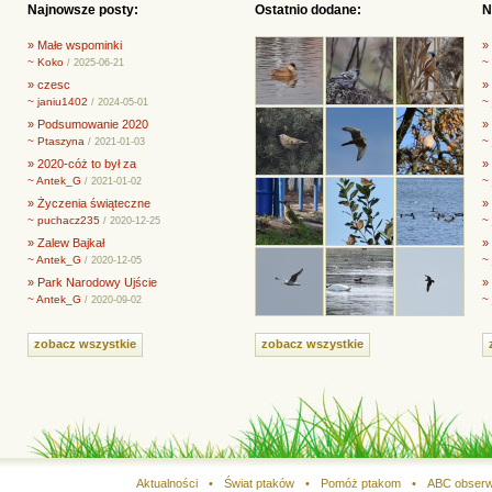
Najnowsze posty:
Ostatnio dodane:
N
» Małe wspominki
»
~ Koko
~
/ 2025-06-21
» czesc
»
~ janiu1402
~
/ 2024-05-01
» Podsumowanie 2020
» 
~ Ptaszyna
~
/ 2021-01-03
» 2020-cóż to był za
»
~ Antek_G
~
/ 2021-01-02
» Życzenia świąteczne
»
~ puchacz235
~
/ 2020-12-25
» Zalew Bajkał
»
~ Antek_G
~
/ 2020-12-05
» Park Narodowy Ujście
»
~ Antek_G
~
/ 2020-09-02
zobacz wszystkie
zobacz wszystkie
Aktualności
•
Świat ptaków
•
Pomóż ptakom
•
ABC obserw