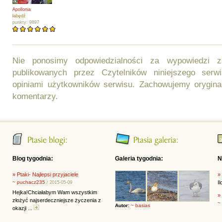
Apollonia
łabędź
punkty: 9897
Nie ponosimy odpowiedzialności za wypowiedzi 
publikowanych przez Czytelników niniejszego ser
opiniami użytkowników serwisu. Zachowujemy orygina
komentarzy.
Blog tygodnia:
Galeria tygodnia:
N
» Ptaki- Najlepsi przyjaciele
»
~ puchacz235
I
/ 2015-05-09
Hejka!Chciałabym Wam wszystkim
»
złożyć najserdeczniejsze życzenia z
~
Autor:
~ basias
okazji ...