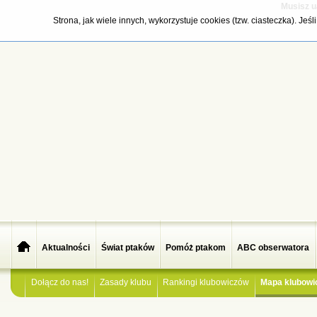
Musisz u
Strona, jak wiele innych, wykorzystuje cookies (tzw. ciasteczka). Je
Aktualności
Świat ptaków
Pomóż ptakom
ABC obserwatora
Dołącz do nas!
Zasady klubu
Rankingi klubowiczów
Mapa klubowi