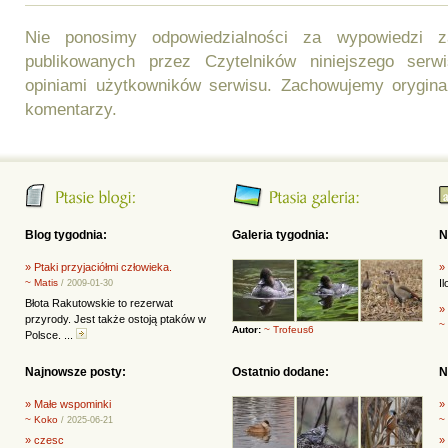
Nie ponosimy odpowiedzialności za wypowiedzi 
publikowanych przez Czytelników niniejszego ser
opiniami użytkowników serwisu. Zachowujemy orygina
komentarzy.
Blog tygodnia:
Galeria tygodnia:
N
» Ptaki przyjaciółmi człowieka.
»
~ Matis
I
/ 2009-01-30
Błota Rakutowskie to rezerwat
»
przyrody. Jest także ostoją ptaków w
~
Autor:
~ Trofeus6
Polsce. ...
Najnowsze posty:
Ostatnio dodane:
N
» Małe wspominki
»
~ Koko
~
/ 2025-06-21
» czesc
»