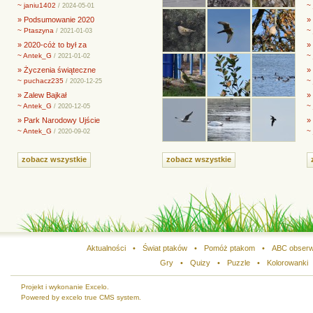
~ janiu1402
~
/ 2024-05-01
» Podsumowanie 2020
» 
~ Ptaszyna
~
/ 2021-01-03
» 2020-cóż to był za
»
~ Antek_G
~
/ 2021-01-02
» Życzenia świąteczne
»
~ puchacz235
~
/ 2020-12-25
» Zalew Bajkał
»
~ Antek_G
~
/ 2020-12-05
» Park Narodowy Ujście
»
~ Antek_G
~
/ 2020-09-02
zobacz wszystkie
zobacz wszystkie
Aktualności
•
Świat ptaków
•
Pomóż ptakom
•
ABC obserw
Gry
•
Quizy
•
Puzzle
•
Kolorowanki
Projekt i wykonanie Excelo.
Powered by excelo true CMS system.