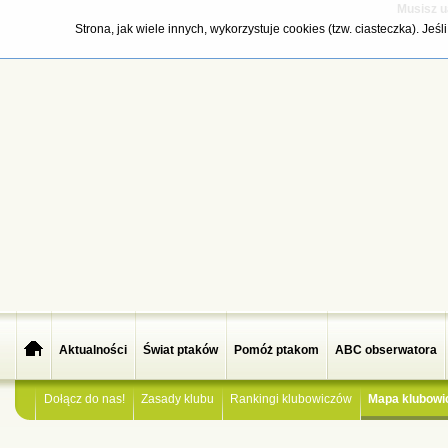
Musisz u
Strona, jak wiele innych, wykorzystuje cookies (tzw. ciasteczka). Je
Aktualności
Świat ptaków
Pomóż ptakom
ABC obserwatora
Dołącz do nas!
Zasady klubu
Rankingi klubowiczów
Mapa klubowi