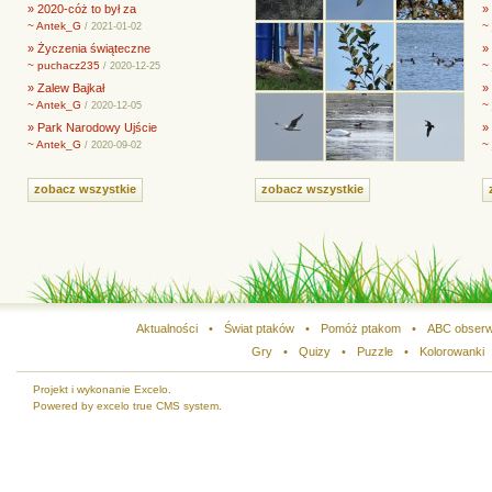
» 2020-cóż to był za
»
~ Antek_G
~
/ 2021-01-02
» Życzenia świąteczne
»
~ puchacz235
~
/ 2020-12-25
» Zalew Bajkał
»
~ Antek_G
~
/ 2020-12-05
» Park Narodowy Ujście
»
~ Antek_G
~
/ 2020-09-02
zobacz wszystkie
zobacz wszystkie
Aktualności
•
Świat ptaków
•
Pomóż ptakom
•
ABC obserw
Gry
•
Quizy
•
Puzzle
•
Kolorowanki
Projekt i wykonanie Excelo.
Powered by excelo true CMS system.