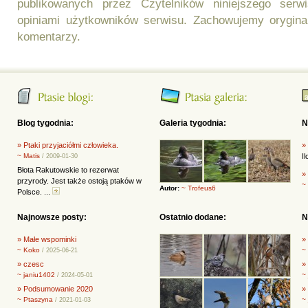
publikowanych przez Czytelników niniejszego ser
opiniami użytkowników serwisu. Zachowujemy orygina
komentarzy.
Blog tygodnia:
Galeria tygodnia:
N
» Ptaki przyjaciółmi człowieka.
»
~ Matis
I
/ 2009-01-30
Błota Rakutowskie to rezerwat
»
przyrody. Jest także ostoją ptaków w
~
Autor:
~ Trofeus6
Polsce. ...
Najnowsze posty:
Ostatnio dodane:
N
» Małe wspominki
»
~ Koko
~
/ 2025-06-21
» czesc
»
~ janiu1402
~
/ 2024-05-01
» Podsumowanie 2020
» 
~ Ptaszyna
~
/ 2021-01-03