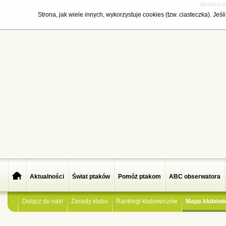
Musisz u
Strona, jak wiele innych, wykorzystuje cookies (tzw. ciasteczka). Je
Aktualności
Świat ptaków
Pomóż ptakom
ABC obserwatora
Dołącz do nas!
Zasady klubu
Rankingi klubowiczów
Mapa klubowi