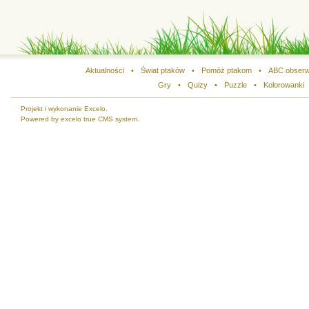
Aktualności
•
Świat ptaków
•
Pomóż ptakom
•
ABC obserw
Gry
•
Quizy
•
Puzzle
•
Kolorowanki
Projekt i wykonanie Excelo.
Powered by excelo true CMS system.