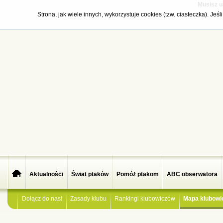
Musisz u
Strona, jak wiele innych, wykorzystuje cookies (tzw. ciasteczka). Je
Aktualności
Świat ptaków
Pomóż ptakom
ABC obserwatora
Dołącz do nas!
Zasady klubu
Rankingi klubowiczów
Mapa klubowi