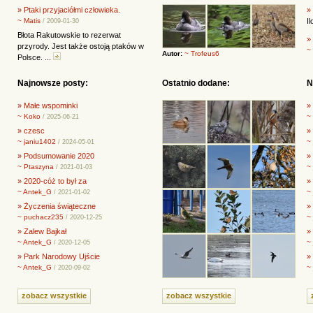
» Ptaki przyjaciółmi człowieka.
»
~ Matis
I
/ 2009-01-30
Błota Rakutowskie to rezerwat
»
przyrody. Jest także ostoją ptaków w
~
Autor:
~ Trofeus6
Polsce. ...
Najnowsze posty:
Ostatnio dodane:
N
» Małe wspominki
»
~ Koko
~
/ 2025-06-21
» czesc
»
~ janiu1402
~
/ 2024-05-01
» Podsumowanie 2020
» 
~ Ptaszyna
~
/ 2021-01-03
» 2020-cóż to był za
»
~ Antek_G
~
/ 2021-01-02
» Życzenia świąteczne
»
~ puchacz235
~
/ 2020-12-25
» Zalew Bajkał
»
~ Antek_G
~
/ 2020-12-05
» Park Narodowy Ujście
»
~ Antek_G
~
/ 2020-09-02
zobacz wszystkie
zobacz wszystkie