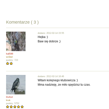
Komentarze ( 3 )
dodano: 2012-02-14 15:55
Hejka :)
Baw się dobrze ;)
kali546
wróbel
punkty: 723
dodano: 2012-02-14 16:46
Witam kolejnego klubowicza :)
Mma nadzieję, ze miło spędzisz tu czas.
DoXxil
kruk
punkty: 5752