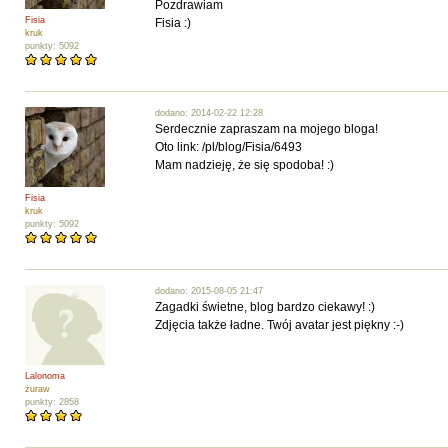
Pozdrawiam
Fisia
Fisia :)
kruk
punkty: 5092
dodano: 2014-02-22 12:28
Serdecznie zapraszam na mojego bloga!
Oto link: /pl/blog/Fisia/6493
Mam nadzieję, że się spodoba! :)
Fisia
kruk
punkty: 5092
dodano: 2015-08-05 21:47
Zagadki świetne, blog bardzo ciekawy! :)
Zdjęcia także ładne. Twój avatar jest piękny :-)
Lalonoma
żuraw
punkty: 2858