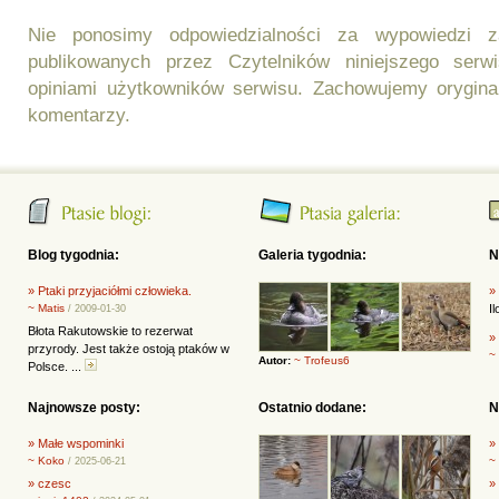
Nie ponosimy odpowiedzialności za wypowiedzi 
publikowanych przez Czytelników niniejszego ser
opiniami użytkowników serwisu. Zachowujemy orygina
komentarzy.
Blog tygodnia:
Galeria tygodnia:
N
» Ptaki przyjaciółmi człowieka.
»
~ Matis
I
/ 2009-01-30
Błota Rakutowskie to rezerwat
»
przyrody. Jest także ostoją ptaków w
~
Autor:
~ Trofeus6
Polsce. ...
Najnowsze posty:
Ostatnio dodane:
N
» Małe wspominki
»
~ Koko
~
/ 2025-06-21
» czesc
»