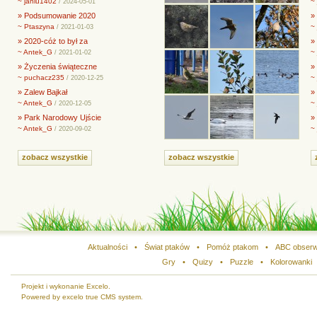
~ janiu1402
~
/ 2024-05-01
» Podsumowanie 2020
» 
~ Ptaszyna
~
/ 2021-01-03
» 2020-cóż to był za
»
~ Antek_G
~
/ 2021-01-02
» Życzenia świąteczne
»
~ puchacz235
~
/ 2020-12-25
» Zalew Bajkał
»
~ Antek_G
~
/ 2020-12-05
» Park Narodowy Ujście
»
~ Antek_G
~
/ 2020-09-02
zobacz wszystkie
zobacz wszystkie
Aktualności
•
Świat ptaków
•
Pomóż ptakom
•
ABC obserw
Gry
•
Quizy
•
Puzzle
•
Kolorowanki
Projekt i wykonanie Excelo.
Powered by excelo true CMS system.