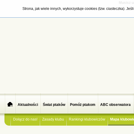
Musisz u
Strona, jak wiele innych, wykorzystuje cookies (tzw. ciasteczka). Je
Aktualności
Świat ptaków
Pomóż ptakom
ABC obserwatora
Dołącz do nas!
Zasady klubu
Rankingi klubowiczów
Mapa klubowi