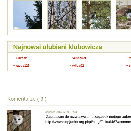
Najnowsi ulubieni klubowicza
~ Lukasz
~ Venesuel
~ 
~ ravus123
~ wilga02
~ z
Komentarze ( 3 )
dodano: 2014-02-21 12:04
Zapraszam do rozwiązywania zagadek mojego autorstw
http://www.otopjunior.org.pl/pl/blog/Fisia/6467#comme