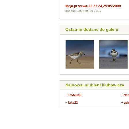
Moja przerwa-22,23,24,25'05'2008
dodano: 2008-05-25 20:10
Ostatnio dodane do galerii
Najnowsi ulubieni klubowicza
~ Trofeus6
~ Net
~ luke22
~ spit