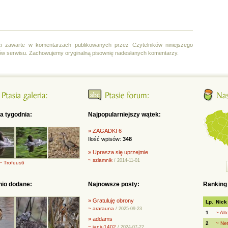
i zawarte w komentarzach publikowanych przez Czytelników niniejszego
ów serwisu. Zachowujemy oryginalną pisownię nadesłanych komentarzy.
ia tygodnia:
Najpopularniejszy wątek:
» ZAGADKI 6
Ilość wpisów:
348
» Uprasza się uprzejmie
~ szlamnik
/ 2014-11-01
~ Trofeus6
nio dodane:
Najnowsze posty:
Ranking
» Gratuluję obrony
Lp.
Nick
~ ararauna
/ 2025-09-23
1
~ Alt
» addams
2
~ Ne
~ janiu1402
/ 2024-07-22