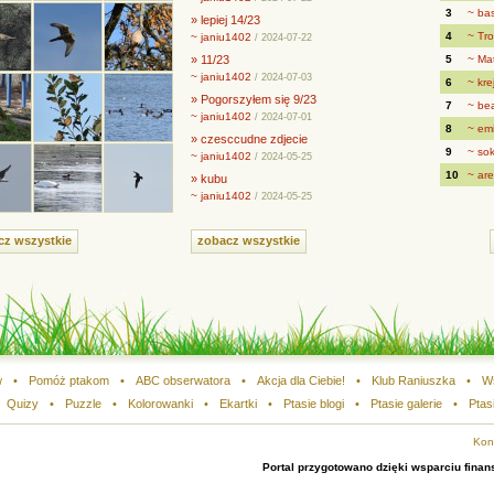
3
~ ba
» lepiej 14/23
4
~ Tr
~ janiu1402
/ 2024-07-22
» 11/23
5
~ Mat
~ janiu1402
/ 2024-07-03
6
~ kre
» Pogorszyłem się 9/23
7
~ be
~ janiu1402
/ 2024-07-01
8
~ em
» czesccudne zdjecie
9
~ so
~ janiu1402
/ 2024-05-25
10
~ ar
» kubu
~ janiu1402
/ 2024-05-25
cz wszystkie
zobacz wszystkie
w
•
Pomóż ptakom
•
ABC obserwatora
•
Akcja dla Ciebie!
•
Klub Raniuszka
•
W
Quizy
•
Puzzle
•
Kolorowanki
•
Ekartki
•
Ptasie blogi
•
Ptasie galerie
•
Ptas
Kon
Portal przygotowano dzięki wsparciu fin