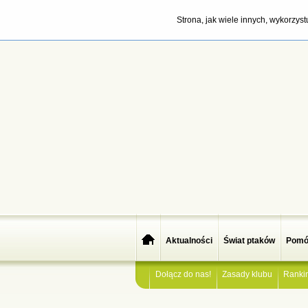
Strona, jak wiele innych, wykorzys
Aktualności
Świat ptaków
Pomó
Dołącz do nas!
Zasady klubu
Ranki