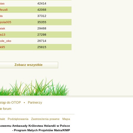
sias
42414
ofeus6
42068
is
37312
jzola005
35355
atak
29468
is13
27298
kole_oko
26714
ek95
25815
Zobacz wszystkie
stąp do OTOP
•
Partnerzy
ie forum
takt
Podziękowania
Zastrzeżenia prawne
Mapa
ansowemu Ambasady Królestwa Holandii w Polsce
- Program Małych Projektów Matra/KNIP