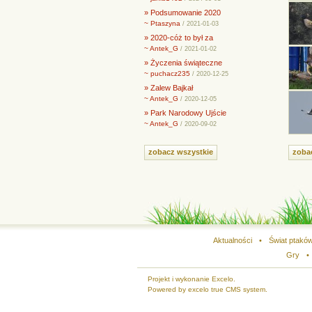
» Podsumowanie 2020
~ Ptaszyna
/ 2021-01-03
» 2020-cóż to był za
~ Antek_G
/ 2021-01-02
» Życzenia świąteczne
~ puchacz235
/ 2020-12-25
» Zalew Bajkał
~ Antek_G
/ 2020-12-05
» Park Narodowy Ujście
~ Antek_G
/ 2020-09-02
zobacz wszystkie
zoba
Aktualności
•
Świat ptakó
Gry
•
Projekt i wykonanie Excelo.
Powered by excelo true CMS system.