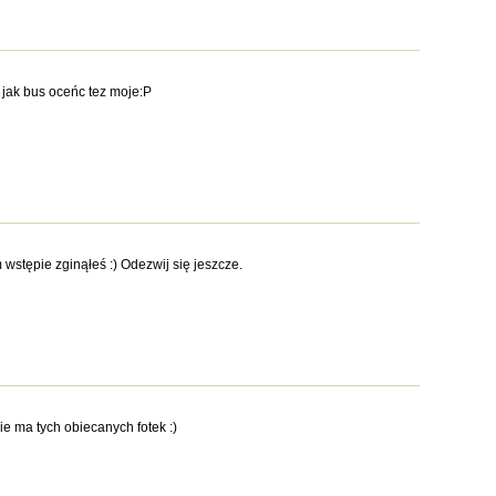
 jak bus oceńc tez moje:P
 wstępie zginąłeś :) Odezwij się jeszcze.
ie ma tych obiecanych fotek :)