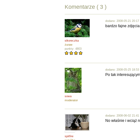
Komentarze ( 3 )
dodano: 2008-05-21 20:17
bardzo fajne zdjęcia
sikoreczka
żuraw
punkty: 4803
dodano: 2008-05-25 18:53
Po tak interesującym
sowa
moderator
dodano: 2008-06-02 21:41
No właśnie i wciąż n
spitfire