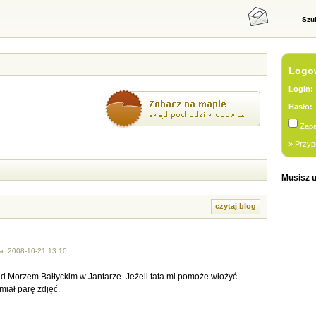
Szu
Logow
Login:
Hasło:
Zapa
» Przyp
Musisz u
czytaj blog
a: 2008-10-21 13:10
d Morzem Bałtyckim w Jantarze. Jeżeli tata mi pomoże włożyć
miał parę zdjęć.