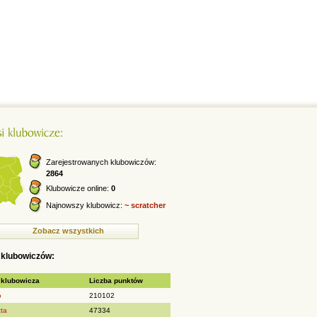
Zarejestrowanych klubowiczów:
2864
Klubowicze online:
0
Najnowszy klubowicz:
~ scratcher
Zobacz wszystkich
 klubowiczów:
 klubowicza
Liczba punktów
o
210102
tta
47334