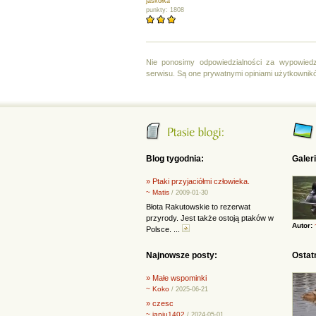
jaskółka
punkty: 1808
Nie ponosimy odpowiedzialności za wypowiedz
serwisu. Są one prywatnymi opiniami użytkownik
Blog tygodnia:
Galer
» Ptaki przyjaciółmi człowieka.
~ Matis
/ 2009-01-30
Błota Rakutowskie to rezerwat
przyrody. Jest także ostoją ptaków w
Autor:
Polsce. ...
Najnowsze posty:
Ostat
» Małe wspominki
~ Koko
/ 2025-06-21
» czesc
~ janiu1402
/ 2024-05-01