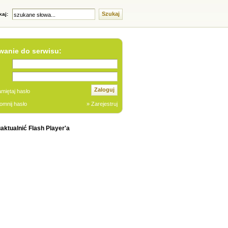
Szukaj
kaj:
anie do serwisu:
Zaloguj
miętaj hasło
omnij hasło
» Zarejestruj
aktualnić Flash Player'a