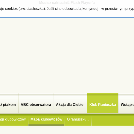
Musisz uaktualnić Flash Player'a
tuje cookies (tzw. ciasteczka). Jeśli ci to odpowiada, kontynuuj - w przeciwnym pr
ż ptakom
ABC obserwatora
Akcja dla Ciebie!
Klub Raniuszka
Wstąp 
ngi klubowiczów
Mapa klubowiczów
O raniuszku...