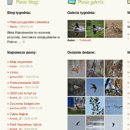
Blog tygodnia:
Galeria tygodnia:
N
» Ptaki przyjaciółmi człowieka.
»
~ Matis
I
/ 2009-01-30
Błota Rakutowskie to rezerwat
»
przyrody. Jest także ostoją ptaków w
~
Autor:
~ Trofeus6
Polsce. ...
Najnowsze posty:
Ostatnio dodane:
N
» Małe wspominki
»
~ Koko
~
/ 2025-06-21
» czesc
»
~ janiu1402
~
/ 2024-05-01
» Podsumowanie 2020
» 
~ Ptaszyna
~
/ 2021-01-03
» 2020-cóż to był za
»
~ Antek_G
~
/ 2021-01-02
» Życzenia świąteczne
»
~ puchacz235
~
/ 2020-12-25
» Zalew Bajkał
»
~ Antek_G
~
/ 2020-12-05
» Park Narodowy Ujście
»
~ Antek_G
~
/ 2020-09-02