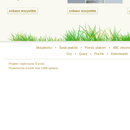
zobacz wszystkie
zobacz wszystkie
Aktualności
•
Świat ptaków
•
Pomóż ptakom
•
ABC obserw
Gry
•
Quizy
•
Puzzle
•
Kolorowanki
Projekt i wykonanie Excelo.
Powered by excelo true CMS system.