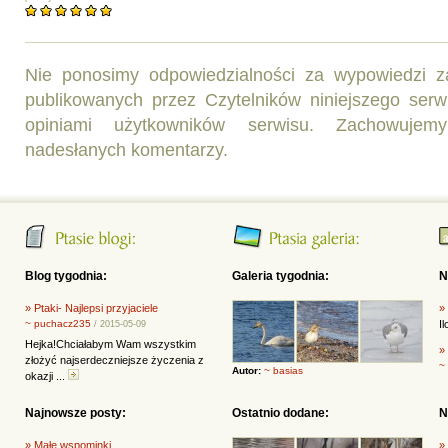
Nie ponosimy odpowiedzialności za wypowiedzi 
publikowanych przez Czytelników niniejszego ser
opiniami użytkowników serwisu. Zachowujemy
nadesłanych komentarzy.
Blog tygodnia:
Galeria tygodnia:
N
» Ptaki- Najlepsi przyjaciele
»
~ puchacz235
I
/ 2015-05-09
Hejka!Chciałabym Wam wszystkim
»
złożyć najserdeczniejsze życzenia z
~
Autor:
~ basias
okazji ...
Najnowsze posty:
Ostatnio dodane:
N
» Małe wspominki
»