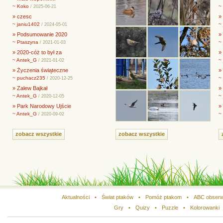
~ Koko
~
/ 2025-06-21
» czesc
»
~ janiu1402
~
/ 2024-05-01
» Podsumowanie 2020
» 
~ Ptaszyna
~
/ 2021-01-03
» 2020-cóż to był za
»
~ Antek_G
~
/ 2021-01-02
» Życzenia świąteczne
»
~ puchacz235
~
/ 2020-12-25
» Zalew Bajkał
»
~ Antek_G
~
/ 2020-12-05
» Park Narodowy Ujście
»
~ Antek_G
~
/ 2020-09-02
zobacz wszystkie
zobacz wszystkie
Aktualności
•
Świat ptaków
•
Pomóż ptakom
•
ABC obserw
Gry
•
Quizy
•
Puzzle
•
Kolorowanki