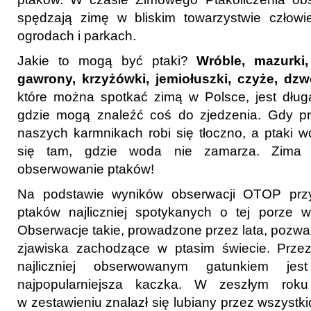
spędzają zimę w bliskim towarzystwie człowie
ogrodach i parkach.
Jakie to mogą być ptaki?
Wróble, mazurki,
gawrony, krzyżówki, jemiołuszki, czyże, d
które można spotkać zimą w Polsce, jest długa
gdzie mogą znaleźć coś do zjedzenia. Gdy p
naszych karmnikach robi się tłoczno, a ptaki 
się tam, gdzie woda nie zamarza. Zima 
obserwowanie ptaków!
Na podstawie wyników obserwacji OTOP przy
ptaków najliczniej spotykanych o tej porze 
Obserwacje takie, prowadzone przez lata, pozw
zjawiska zachodzące w ptasim świecie. Przez 
najliczniej obserwowanym gatunkiem jes
najpopularniejsza kaczka. W zeszłym rok
w zestawieniu znalazł się lubiany przez wszystki