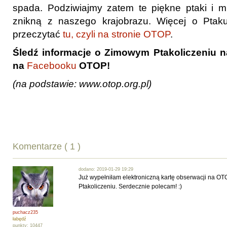
spada. Podziwiajmy zatem te piękne ptaki i mi
znikną z naszego krajobrazu. Więcej o Pta
przeczytać
tu, czyli na stronie OTOP
.
Śledź informacje o Zimowym Ptakoliczeniu 
na
Facebooku
OTOP!
(na podstawie:
www.otop.org.pl
)
Komentarze ( 1 )
dodano: 2019-01-29 19:29
Już wypełniłam elektroniczną kartę obserwacji na O
Ptakoliczeniu. Serdecznie polecam! :)
puchacz235
łabędź
punkty: 10447