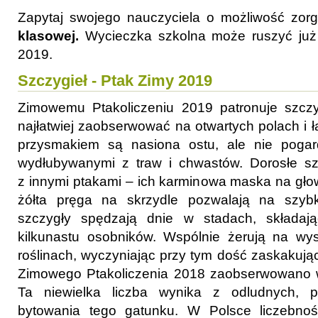
Zapytaj swojego nauczyciela o możliwość zor
klasowej
.
Wycieczka szkolna może ruszyć już 
2019.
Szczygieł - Ptak Zimy 2019
Zimowemu Ptakoliczeniu 2019 patronuje szczyg
najłatwiej zaobserwować na otwartych polach i 
przysmakiem są nasiona ostu, ale nie pogar
wydłubywanymi z traw i chwastów. Dorosłe sz
z innymi ptakami – ich karminowa maska na głow
żółta pręga na skrzydle pozwalają na szybk
szczygły spędzają dnie w stadach, składają
kilkunastu osobników. Wspólnie żerują na wy
roślinach, wyczyniając przy tym dość zaskakują
Zimowego Ptakoliczenia 2018 zaobserwowano 
Ta niewielka liczba wynika z odludnych, p
bytowania tego gatunku. W Polsce liczebno