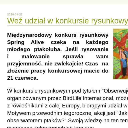
2020-04-23
Weź udział w konkursie rysunkow
Międzynarodowy konkurs rysunkowy
Spring Alive czeka na każdego
młodego ptakoluba. Jeśli rysowanie
i malowanie sprawia wam
przyjemność, nie zwlekajcie! Czas na
złożenie pracy konkursowej macie do
21 czerwca.
W konkursie rysunkowym pod tytułem "Obserwuję 
organizowanym przez BirdLife International, moż
z rówieśnikami z całej Europy, biorącymi udział w
Motywem przewodnim tegorocznej akcji jest "Ja
obserwatorem ptaków?" Swoją wiedzę na ten tem
w pracach zgłoszonych na konkurs.