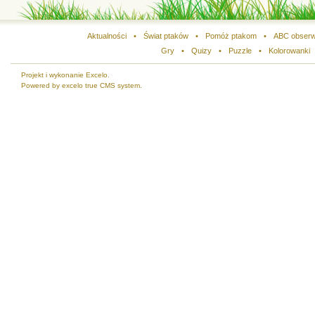
Aktualności
•
Świat ptaków
•
Pomóż ptakom
•
ABC obserw
Gry
•
Quizy
•
Puzzle
•
Kolorowanki
Projekt i wykonanie Excelo.
Powered by excelo true CMS system.