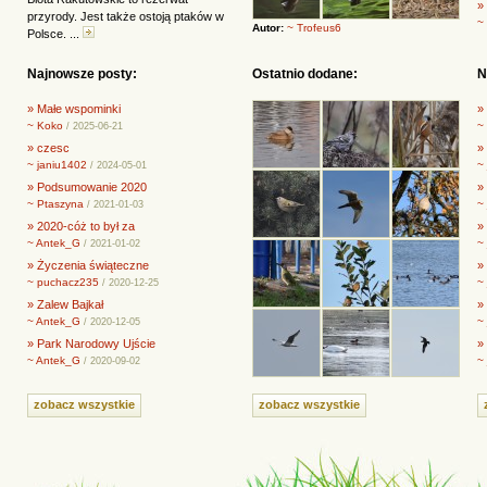
»
przyrody. Jest także ostoją ptaków w
~
Autor:
~ Trofeus6
Polsce. ...
Najnowsze posty:
Ostatnio dodane:
N
» Małe wspominki
»
~ Koko
~
/ 2025-06-21
» czesc
»
~ janiu1402
~
/ 2024-05-01
» Podsumowanie 2020
» 
~ Ptaszyna
~
/ 2021-01-03
» 2020-cóż to był za
»
~ Antek_G
~
/ 2021-01-02
» Życzenia świąteczne
»
~ puchacz235
~
/ 2020-12-25
» Zalew Bajkał
»
~ Antek_G
~
/ 2020-12-05
» Park Narodowy Ujście
»
~ Antek_G
~
/ 2020-09-02
zobacz wszystkie
zobacz wszystkie