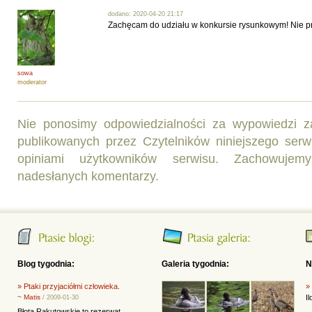
dodano: 2020-04-20 21:17
Zachęcam do udziału w konkursie rysunkowym! Nie pr
sowa
moderator
Nie ponosimy odpowiedzialności za wypowiedzi 
publikowanych przez Czytelników niniejszego ser
opiniami użytkowników serwisu. Zachowujemy
nadesłanych komentarzy.
Blog tygodnia:
Galeria tygodnia:
N
» Ptaki przyjaciółmi człowieka.
»
~ Matis
I
/ 2009-01-30
Błota Rakutowskie to rezerwat