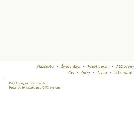
Aktualności
•
Świat ptaków
•
Pomóż ptakom
•
ABC obserw
Gry
•
Quizy
•
Puzzle
•
Kolorowanki
Projekt i wykonanie Excelo.
Powered by excelo true CMS system.