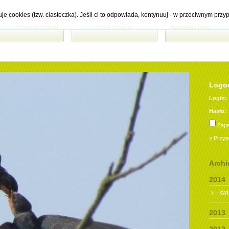
tuje cookies (tzw. ciasteczka). Jeśli ci to odpowiada, kontynuuj - w przeciwnym pr
Poprzedni blog
Lista blogów
Następny blog
Logow
Login:
Hasło:
Zapa
» Przyp
Arch
2014
kwi
2013