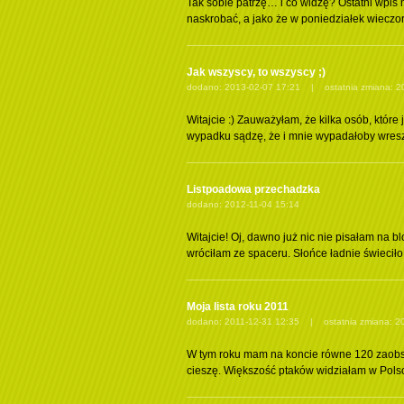
Tak sobie patrzę… i co widzę? Ostatni wpi
naskrobać, a jako że w poniedziałek wieczor
Jak wszyscy, to wszyscy ;)
dodano: 2013-02-07 17:21 | ostatnia zmiana: 2
Witajcie :) Zauważyłam, że kilka osób, które
wypadku sądzę, że i mnie wypadałoby wreszci
Listpoadowa przechadzka
dodano: 2012-11-04 15:14
Witajcie! Oj, dawno już nic nie pisałam na 
wróciłam ze spaceru. Słońce ładnie świecił
Moja lista roku 2011
dodano: 2011-12-31 12:35 | ostatnia zmiana: 20
W tym roku mam na koncie równe 120 zaobs
cieszę. Większość ptaków widziałam w Polsce