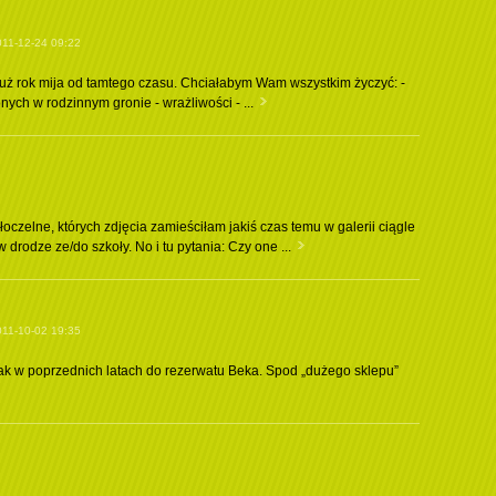
11-12-24 09:22
o już rok mija od tamtego czasu. Chciałabym Wam wszystkim życzyć: -
nych w rodzinnym gronie - wrażliwości - ...
oczelne, których zdjęcia zamieściłam jakiś czas temu w galerii ciągle
drodze ze/do szkoły. No i tu pytania: Czy one ...
11-10-02 19:35
w poprzednich latach do rezerwatu Beka. Spod „dużego sklepu”