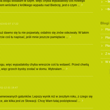
s na blogu dodałam w lutym. Więc chyba wypadałoby coś nowego
~ S
em wróciłam z krótkiego wypadu nad Biebrzę, jest o czym ...
~ E
Blogi
013-02-07 17:22
Pta
 już dawno się tu nie pojawiały, ostatnio się znów odezwały. W takim
e coś tu napisać, jeśli mnie jeszcze pamiętacie ...
Pta
Pta
Z n
W s
blogu, więc wypadałoby chyba wreszcie coś tu wstawić. Przed chwilą
o, więc grzech byoby zostać w domu. Wybrałam ...
11-12-31 18:47
erwowanych gatunków. Lepszy wynik niż w zeszłym roku, z czego się
, ale kilka jest ze Słowacji. Chcę Wam tutaj podziękować ...