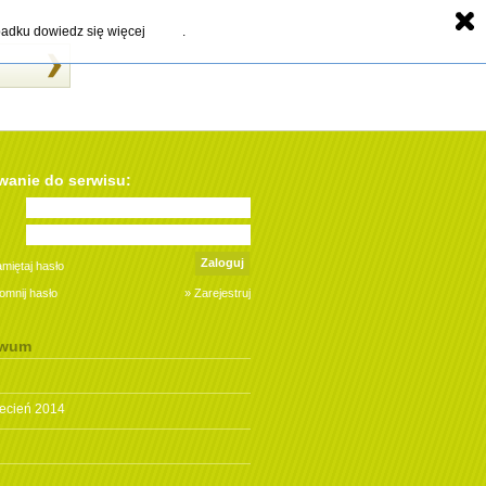
zypadku dowiedz się więcej
kliknij
.
anie do serwisu:
Zaloguj
miętaj hasło
omnij hasło
» Zarejestruj
iwum
ecień 2014