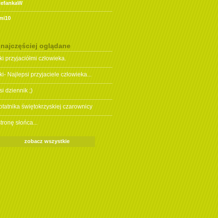
tefankaW
mi10
 najczęściej oglądane
ki przyjaciółmi człowieka.
ki- Najlepsi przyjaciele człowieka...
si dziennik ;)
otatnika świętokrzyskiej czarownicy
tronę słońca...
zobacz wszystkie