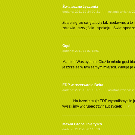
Świąteczne życzenia
dodano: 2011-12-24 09:21 | ostatnia zmiana: 20
Zdaje się, że święta były tak niedawno, a t
zdrowia - szczęścia - spokoju - Świąt spędzo
Gęsi
dodano: 2011-11-02 18:57
Mam do Was pytania. Otóż te młode gęsi biał
jeszcze są w tym samym miejscu. Widuję je w 
EDP w rezerwacie Beka
dodano: 2011-10-01 18:07 | ostatnia zmiana: 20
Na trzecie moje EDP wybraliśmy się jak 
wyszliśmy w grupie: trzy nauczycielki ...
Mewia Łacha i nie tylko
dodano: 2011-08-07 13:29