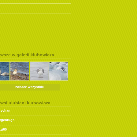
wsze w galerii klubowicza
zobacz wszystkie
wsi ulubieni klubowicza
zychan
ygenfugn
ozi00