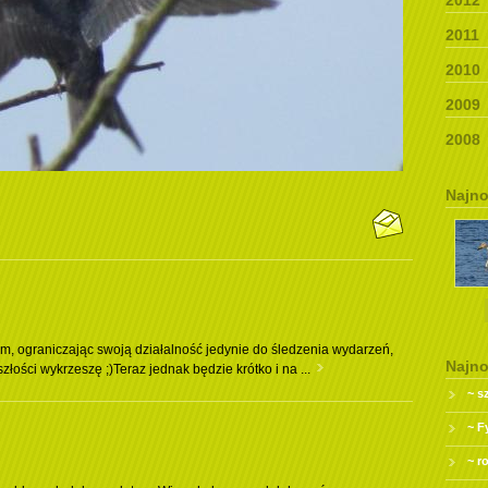
2012
2011
2010
2009
2008
Najno
, ograniczając swoją działalność jedynie do śledzenia wydarzeń,
Najno
złości wykrzeszę ;)Teraz jednak będzie krótko i na ...
~ s
~ F
~ r