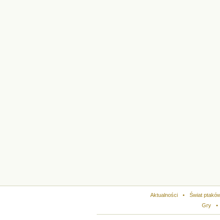
Aktualności
•
Świat ptakó
Gry
•