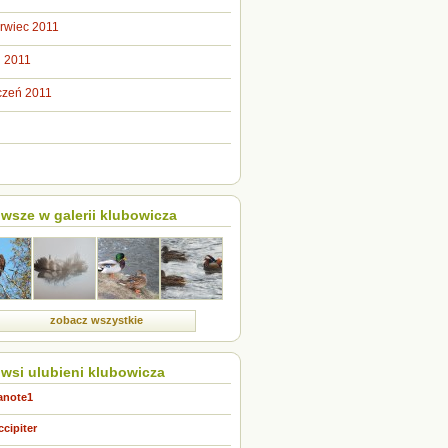
rwiec 2011
 2011
czeń 2011
wsze w galerii klubowicza
zobacz wszystkie
wsi ulubieni klubowicza
anote1
ccipiter