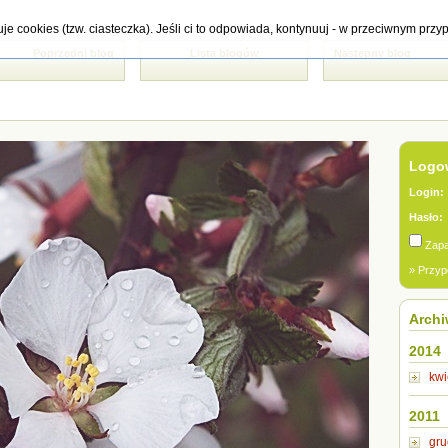
tuje cookies (tzw. ciasteczka). Jeśli ci to odpowiada, kontynuuj - w przeciwnym pr
Poprzedni blog
Lista blogów
Następny blog
Logow
Login:
Hasło:
Zapa
» Przyp
Arch
2014
kwi
2011
gru