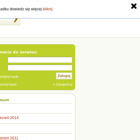
zypadku dowiedz się więcej
kliknij
.
anie do serwisu:
Zaloguj
miętaj hasło
omnij hasło
» Zarejestruj
iwum
ecień 2014
dzień 2011