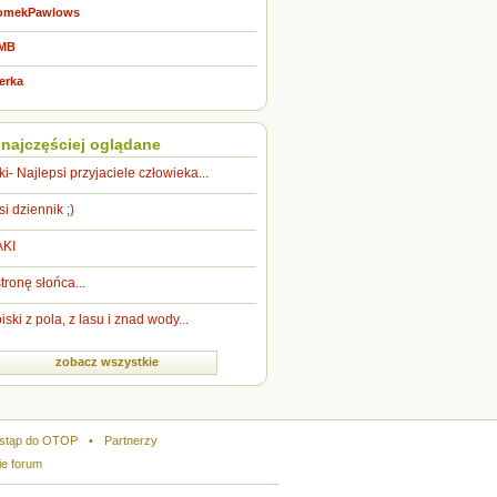
TomekPawlows
TMB
erka
 najczęściej oglądane
ki- Najlepsi przyjaciele człowieka...
si dziennik ;)
AKI
tronę słońca...
iski z pola, z lasu i znad wody...
zobacz wszystkie
stąp do OTOP
•
Partnerzy
ie forum