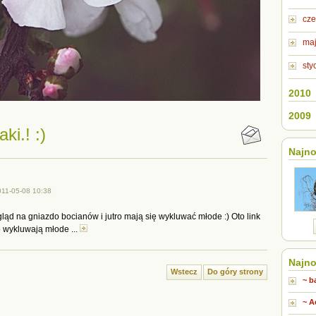
cze
maj
sty
2010
2009
ki.! :)
Najno
11-05-08 10:38
gląd na gniazdo bocianów i jutro mają się wykluwać młode :) Oto link
ię wykluwają młode ...
Najno
Wstecz
Do góry strony
~ b
~ A