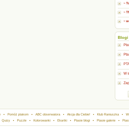
~ 
~ 
~ w
Blogi
Pta
Pta
PT
W s
Zap
w
•
Pomóż ptakom
•
ABC obserwatora
•
Akcja dla Ciebie!
•
Klub Raniuszka
•
W
Quizy
•
Puzzle
•
Kolorowanki
•
Ekartki
•
Ptasie blogi
•
Ptasie galerie
•
Ptas