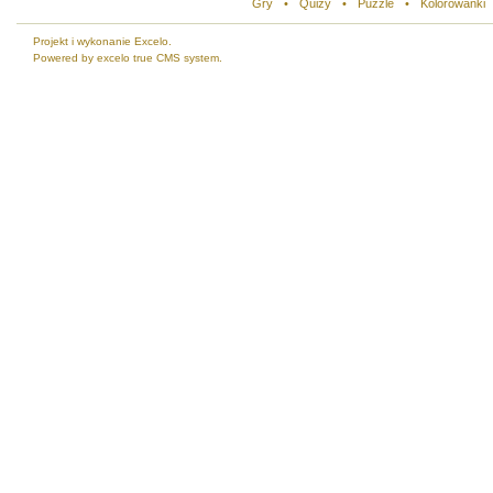
Gry
•
Quizy
•
Puzzle
•
Kolorowanki
Projekt i wykonanie Excelo.
Powered by excelo true CMS system.