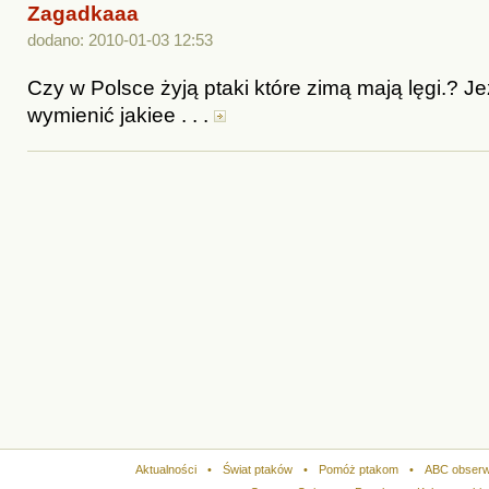
Zagadkaaa
dodano: 2010-01-03 12:53
Czy w Polsce żyją ptaki które zimą mają lęgi.? Jeż
wymienić jakiee . . .
Aktualności
•
Świat ptaków
•
Pomóż ptakom
•
ABC obserw