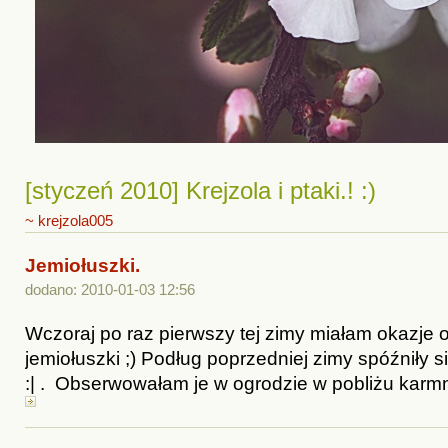
[styczeń 2010] Krejzola i ptaki.! :)
~ krejzola005
Jemiołuszki.
dodano: 2010-01-03 12:56
Wczoraj po raz pierwszy tej zimy miałam okazje
jemiołuszki ;) Podług poprzedniej zimy spóźniły s
:| . Obserwowałam je w ogrodzie w pobliżu karmni