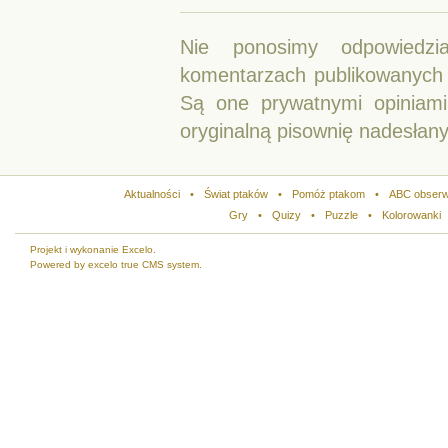
Nie ponosimy odpowiedzi
komentarzach publikowanych p
Są one prywatnymi opiniam
oryginalną pisownię nadesłan
Aktualności
•
Świat ptaków
•
Pomóż ptakom
•
ABC obserw
Gry
•
Quizy
•
Puzzle
•
Kolorowanki
Projekt i wykonanie Excelo.
Powered by excelo true CMS system.