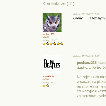
Komentarze ( 2 )
dodano: 2017-04-22 12:53
Ładny. :) Ja też bym 
puchacz235
łabędź
punkty: 10447
dodano: 2017-04-24 15:00
puchacz235 napis
„Ładny. :) Ja też b
Na zdjęciu(tak na 
maszkieciorz
wróbel
widać,ale na plaka
punkty: 375
na stronie interne
edukacyjne)i koszt
zainteresowanych