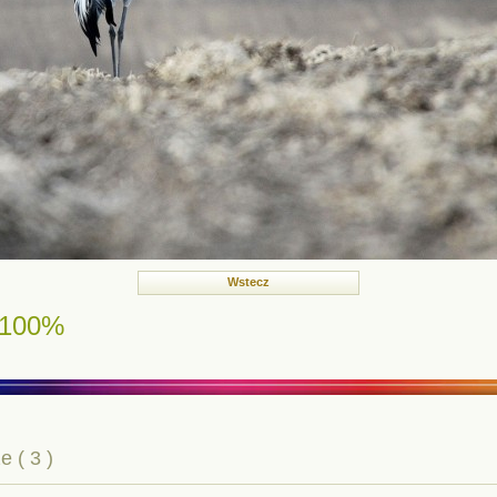
Wstecz
100%
 ( 3 )