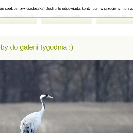
tuje cookies (tzw. ciasteczka). Jeśli ci to odpowiada, kontynuuj - w przeciwnym pr
Poprzednie zdjęcie
Powrót do galerii
Następne zdjęcie
by do galerii tygodnia :)