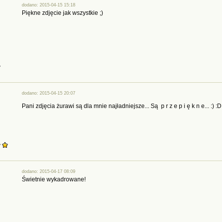
dodano: 2015-04-15 15:18
Piękne zdjęcie jak wszystkie ;)
dodano: 2015-04-15 20:07
Pani zdjęcia żurawi są dla mnie najładniejsze... Są p r z e p i ę k n e... :) :D
dodano: 2015-04-17 08:09
Świetnie wykadrowane!