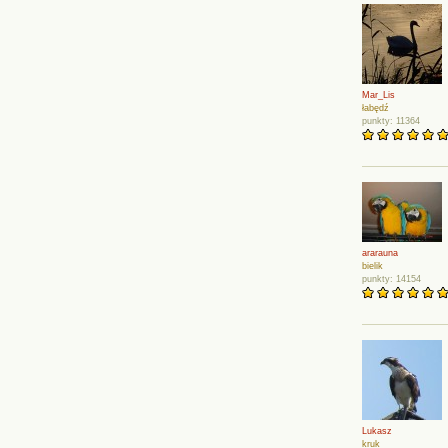
Mar_Lis
łabędź
punkty: 11364
ararauna
bielik
punkty: 14154
Lukasz
kruk