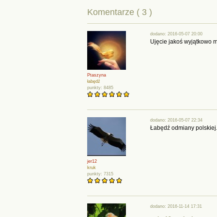
Komentarze ( 3 )
dodano: 2016-05-07 20:00
Ujęcie jakoś wyjątkowo mi
Ptaszyna
łabędź
punkty: 8485
dodano: 2016-05-07 22:34
Łabędź odmiany polskiej
jer12
kruk
punkty: 7315
dodano: 2016-11-14 17:31