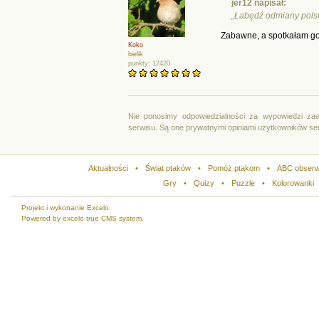
jer12 napisał:
„Łabędź odmiany polsk
Zabawne, a spotkałam go 
Koko
bielik
punkty: 12420
Nie ponosimy odpowiedzialności za wypowiedzi za
serwisu. Są one prywatnymi opiniami użytkowników se
Aktualności
•
Świat ptaków
•
Pomóż ptakom
•
ABC obserw
Gry
•
Quizy
•
Puzzle
•
Kolorowanki
Projekt i wykonanie Excelo.
Powered by excelo true CMS system.