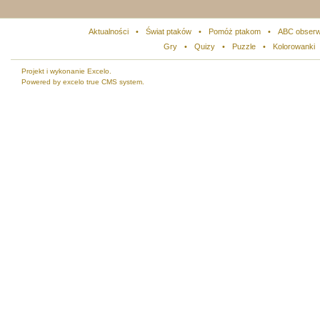
Aktualności
•
Świat ptaków
•
Pomóż ptakom
•
ABC obserw
Gry
•
Quizy
•
Puzzle
•
Kolorowanki
Projekt i wykonanie Excelo.
Powered by excelo true CMS system.