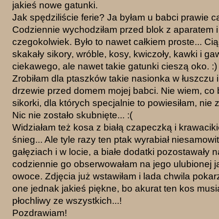
jakieś nowe gatunki.
Jak spędziliście ferie? Ja byłam u babci prawie c
Codziennie wychodziłam przed blok z aparatem 
czegokolwiek. Było to nawet całkiem proste... Ci
skakały sikory, wróble, kosy, kwiczoły, kawki i gaw
ciekawego, ale nawet takie gatunki cieszą oko. :)
Zrobiłam dla ptaszków takie nasionka w łuszczu 
drzewie przed domem mojej babci. Nie wiem, co b
sikorki, dla których specjalnie to powiesiłam, ni
Nic nie zostało skubnięte... :(
Widziałam też kosa z białą czapeczką i krawacik
śnieg... Ale tyle razy ten ptak wyrabiał niesamow
gałęziach i w locie, a białe dodatki pozostawały 
codziennie go obserwowałam na jego ulubionej ja
owoce. Zdjęcia już wstawiłam i lada chwila pokarzą
one jednak jakieś piękne, bo akurat ten kos musia
płochliwy ze wszystkich...!
Pozdrawiam!