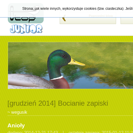
Strona, jak wiele innych, wykorzystuje cookies (tzw. ciasteczka). Je
Poprzedni blog
[grudzień 2014] Bocianie zapiski
~ wegusik
Anioły
dodano: 2014-12-21 17:43 | ostatnia zmiana: 2015-01-12 11:2