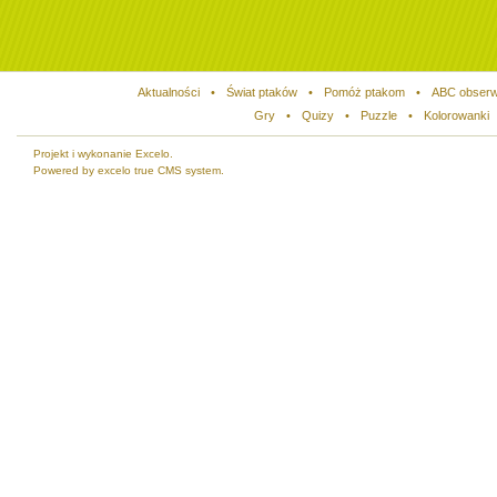
Aktualności
•
Świat ptaków
•
Pomóż ptakom
•
ABC obserw
Gry
•
Quizy
•
Puzzle
•
Kolorowanki
Projekt i wykonanie Excelo.
Powered by excelo true CMS system.