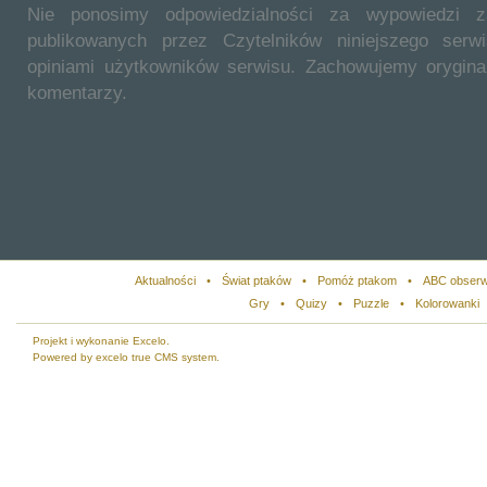
Nie ponosimy odpowiedzialności za wypowiedzi 
publikowanych przez Czytelników niniejszego ser
opiniami użytkowników serwisu. Zachowujemy orygina
komentarzy.
Aktualności
•
Świat ptaków
•
Pomóż ptakom
•
ABC obserw
Gry
•
Quizy
•
Puzzle
•
Kolorowanki
Projekt i wykonanie Excelo.
Powered by excelo true CMS system.