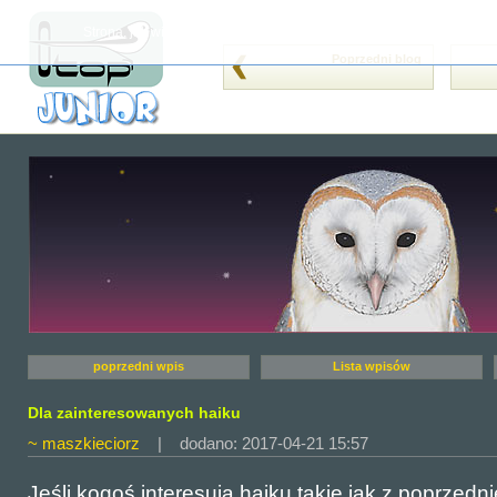
Strona, jak wiele innych, wykorzystuje cookies (tzw. ciasteczka). Je
Poprzedni blog
poprzedni wpis
Lista wpisów
Dla zainteresowanych haiku
~ maszkieciorz
| dodano: 2017-04-21 15:57
Jeśli kogoś interesują haiku,takie jak z poprzedn