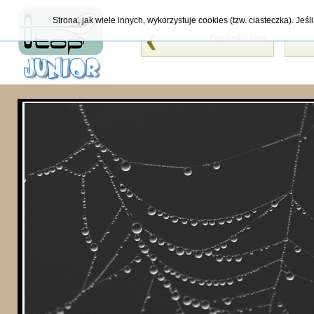
Strona, jak wiele innych, wykorzystuje cookies (tzw. ciasteczka). Je
Poprzedni blog