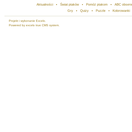
Aktualności
•
Świat ptaków
•
Pomóż ptakom
•
ABC obserw
Gry
•
Quizy
•
Puzzle
•
Kolorowanki
Projekt i wykonanie Excelo.
Powered by excelo true CMS system.