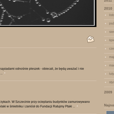
2011
2010
lis
paź
sie
lip
cze
ma
ma
siadami odnośnie pleszek - obiecali, że będą uważać i nie
...
lut
sty
2009
jerzykach. W Szczecinie przy ocieplaniu budynków zamurowywano
Najno
laki w śmietniku i zaniósł do Fundacji Ratujmy Ptaki ...