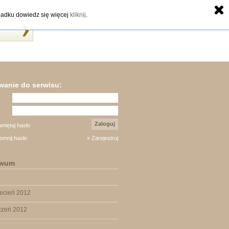
zypadku dowiedz się więcej
kliknij
.
anie do serwisu:
Zaloguj
miętaj hasło
omnij hasło
» Zarejestruj
iwum
ecień 2012
czeń 2012