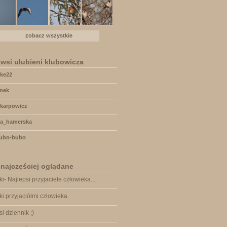
zobacz wszystkie
wsi ulubieni klubowicza
uke22
anek
jkarpowicz
la_hamerska
Bubo-bubo
 najczęściej oglądane
ki- Najlepsi przyjaciele człowieka...
ki przyjaciółmi człowieka.
si dziennik ;)