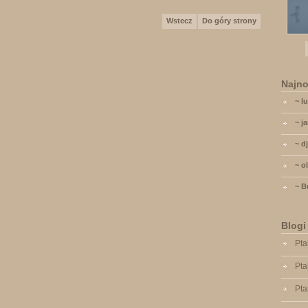
Wstecz
Do góry strony
Najno
~ l
~ j
~ d
~ o
~ 
Blogi
Pta
Pta
Pta