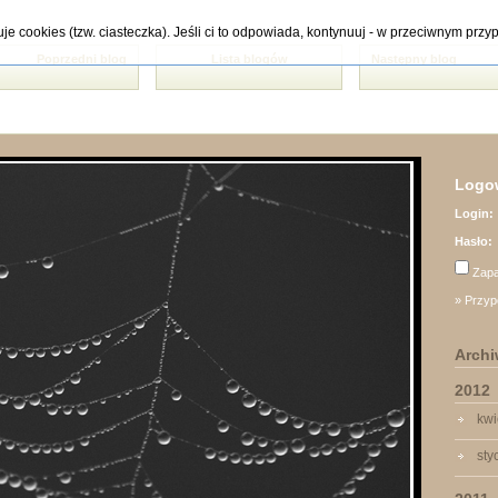
tuje cookies (tzw. ciasteczka). Jeśli ci to odpowiada, kontynuuj - w przeciwnym pr
Poprzedni blog
Lista blogów
Następny blog
Logow
Login:
Hasło:
Zapa
» Przyp
Arch
2012
kwi
sty