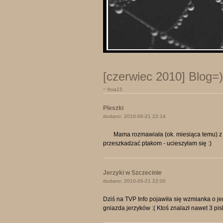
[czerwiec 2010] Blog=)
~ ficia15
Pleszki
dodano: 2010-06-21 22:14
Mama rozmawiała (ok. miesiąca temu) z są
przeszkadzać ptakom - ucieszyłam się :) 
Jerzyki w Szczecinie
dodano: 2010-06-21 22:00
Dziś na TVP Info pojawiła się wzmianka o 
gniazda jerzyków :( Ktoś znalazł nawet 3 pisk