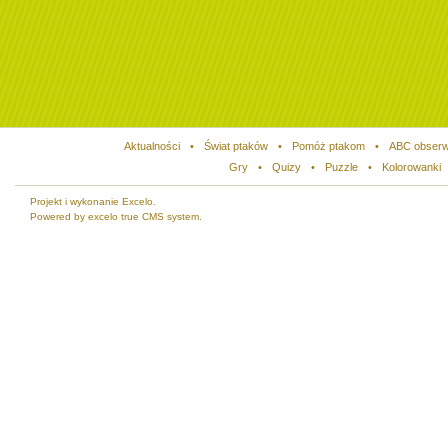
Aktualności
•
Świat ptaków
•
Pomóż ptakom
•
ABC obserw
Gry
•
Quizy
•
Puzzle
•
Kolorowanki
Projekt i wykonanie Excelo.
Powered by excelo true CMS system.