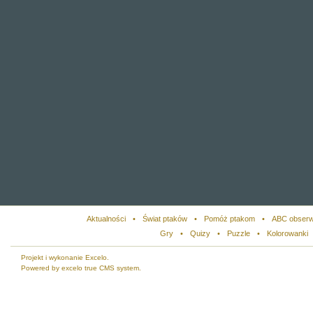
Aktualności
•
Świat ptaków
•
Pomóż ptakom
•
ABC obserw
Gry
•
Quizy
•
Puzzle
•
Kolorowanki
Projekt i wykonanie Excelo.
Powered by excelo true CMS system.