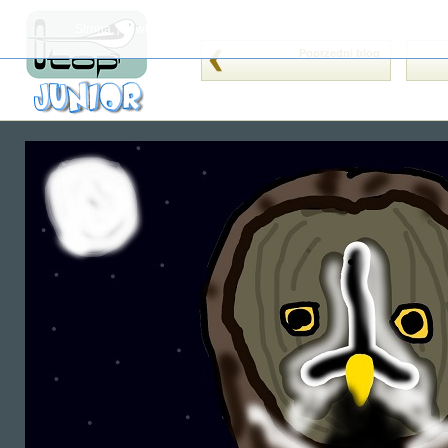
Strona, jak wiele innych, wykorzystuje cookies (tzw. ciasteczka). Je
Poprzedni blog