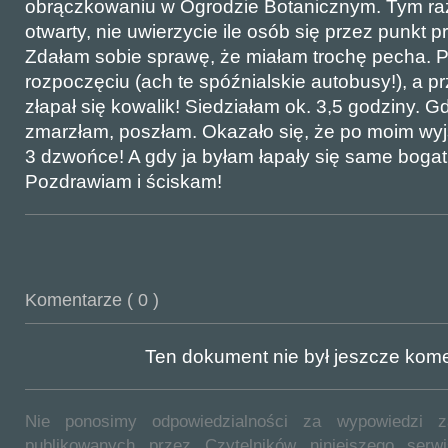
obrączkowaniu w Ogrodzie Botanicznym. Tym ra
otwarty, nie uwierzycie ile osób się przez punkt p
Zdałam sobie sprawę, że miałam trochę pecha. 
rozpoczęciu (ach te spóźnialskie autobusy!), a 
złapał się kowalik! Siedziałam ok. 3,5 godziny. Gd
zmarzłam, poszłam. Okazało się, że po moim wyjśc
3 dzwońce! A gdy ja byłam łapały się same bogatk
Pozdrawiam i ściskam!
Komentarze ( 0 )
Ten dokument nie był jeszcze ko
Nie ponosimy odpowiedzialności za wypowiedzi 
publikowanych przez Czytelników niniejszego ser