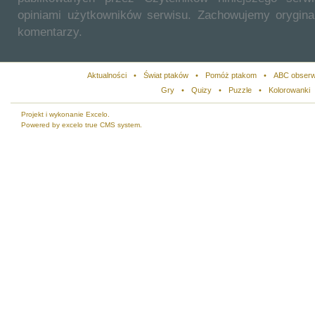
opiniami użytkowników serwisu. Zachowujemy orygina
komentarzy.
Aktualności
•
Świat ptaków
•
Pomóż ptakom
•
ABC obserw
Gry
•
Quizy
•
Puzzle
•
Kolorowanki
Projekt i wykonanie Excelo.
Powered by excelo true CMS system.