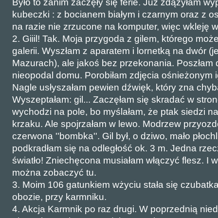
Było to zanim zaczęły się ferie. Już zdążyłam 
kubeczki : z bocianem białym i czarnym oraz z o
na razie nie zrzucone na komputer, więc wkleję
2. Giiil! Tak. Moja przygoda z gilem, którego mo
galerii. Wyszłam z aparatem i lornetką na dwór (j
Mazurach), ale jakoś bez przekonania. Poszłam 
nieopodal domu. Porobiłam zdjęcia ośnieżonym i
Nagle usłyszałam pewien dźwięk, który zna chyba
Wyszeptałam: gil... Zaczęłam się skradać w stronę
wychodzi na pole, bo myślałam, że ptak siedzi n
krzaku. Ale spojrzałam w lewo. Modrzew przyozdo
czerwona ''bombka''. Gil był, o dziwo, mało płoch
podkradłam się na odległość ok. 3 m. Jedna rzec
światło! Zniechęcona musiałam włączyć flesz. I 
można zobaczyć tu.
3. Moim 106 gatunkiem wżyciu stała się czubatk
obozie, przy karmniku.
4. Akcja Karmnik po raz drugi. W poprzednią nie