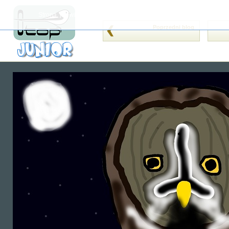
Strona, jak wiele innych, wykorzystuje cookies (tzw. ciasteczka). Je
Poprzedni blog