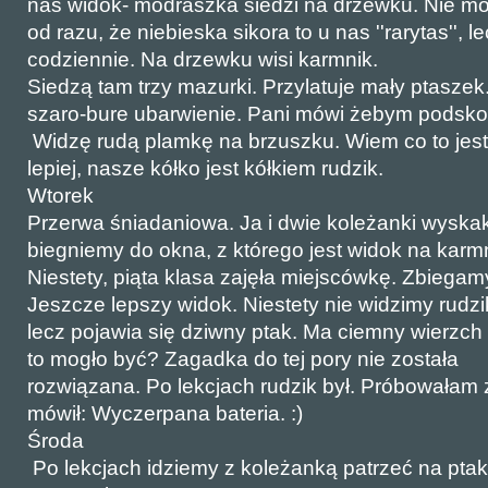
nas widok- modraszka siedzi na drzewku. Nie m
od razu, że niebieska sikora to u nas ''rarytas'', l
codziennie. Na drzewku wisi karmnik.
Siedzą tam trzy mazurki. Przylatuje mały ptaszek.
szaro-bure ubarwienie. Pani mówi żebym podsko
Widzę rudą plamkę na brzuszku. Wiem co to jest
lepiej, nasze kółko jest kółkiem rudzik.
Wtorek
Przerwa śniadaniowa. Ja i dwie koleżanki wyskak
biegniemy do okna, z którego jest widok na karm
Niestety, piąta klasa zajęła miejscówkę. Zbiegam
Jeszcze lepszy widok. Niestety nie widzimy rudz
lecz pojawia się dziwny ptak. Ma ciemny wierzch
to mogło być? Zagadka do tej pory nie została
rozwiązana. Po lekcjach rudzik był. Próbowałam z
mówił: Wyczerpana bateria. :)
Środa
Po lekcjach idziemy z koleżanką patrzeć na ptaki