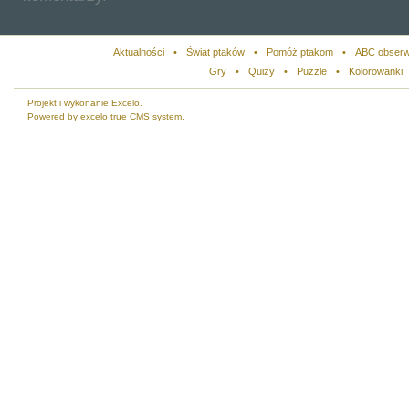
Aktualności
•
Świat ptaków
•
Pomóż ptakom
•
ABC obserw
Gry
•
Quizy
•
Puzzle
•
Kolorowanki
Projekt i wykonanie Excelo.
Powered by excelo true CMS system.