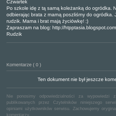
Czwartek
Po szkole idę z tą samą koleżanką do ogródka. 
odbierając brata z mamą poszliśmy do ogródka. 
rudzik. Mama i brat mają życiówkę! :)
Zapraszam na blog: http://htpptasia.blogspot.com
Rudzik
Komentarze ( 0 )
Ten dokument nie był jeszcze ko
Nie ponosimy odpowiedzialności za wypowiedzi 
publikowanych przez Czytelników niniejszego ser
opiniami użytkowników serwisu. Zachowujemy orygina
komentarzy.