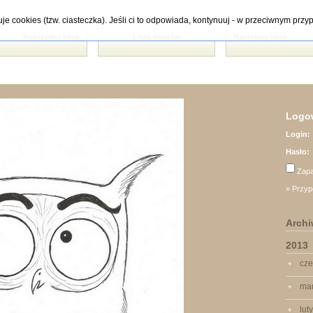
tuje cookies (tzw. ciasteczka). Jeśli ci to odpowiada, kontynuuj - w przeciwnym pr
Poprzedni blog
Lista blogów
Następny blog
Logow
Login:
Hasło:
Zapa
» Przyp
Arch
2013
cze
ma
lut