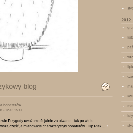
sty
2012
gru
lis
paź
wrz
lip
cze
zykowy blog
ma
kwi
ka bohaterów
ma
012-12-13 15:41
lut
 Sowie Przygody uważam oficjalnie za otwarte. I tak po wielu
sty
zą część, a mianowicie charakterystyki bohaterów. Filip Ptak ...