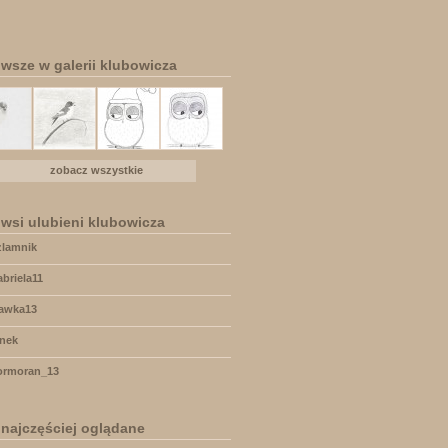
wsze w galerii klubowicza
zobacz wszystkie
wsi ulubieni klubowicza
zlamnik
abriela11
awka13
anek
ormoran_13
 najczęściej oglądane