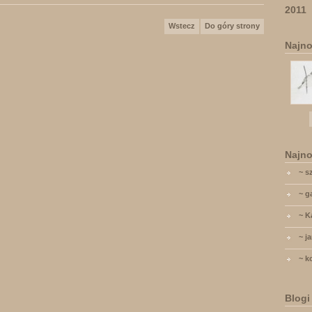
2011
Wstecz
Do góry strony
Najno
Najno
~ s
~ g
~ K
~ j
~ k
Blogi