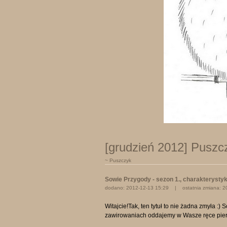
[grudzień 2012] Puszc
~ Puszczyk
Sowie Przygody - sezon 1., charakterysty
dodano: 2012-12-13 15:29 | ostatnia zmiana: 2
Witajcie!Tak, ten tytuł to nie żadna zmyła :)
zawirowaniach oddajemy w Wasze ręce pierws