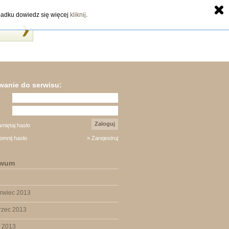
zypadku dowiedz się więcej
kliknij
.
anie do serwisu:
Zaloguj
miętaj hasło
omnij hasło
» Zarejestruj
iwum
rwiec 2013
rzec 2013
y 2013