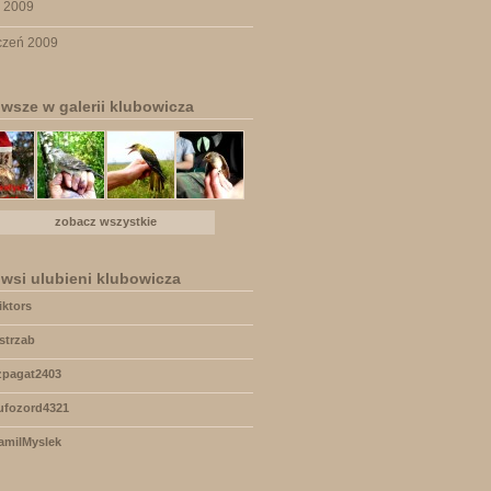
y 2009
czeń 2009
wsze w galerii klubowicza
zobacz wszystkie
wsi ulubieni klubowicza
iktors
astrzab
zpagat2403
ufozord4321
amilMyslek