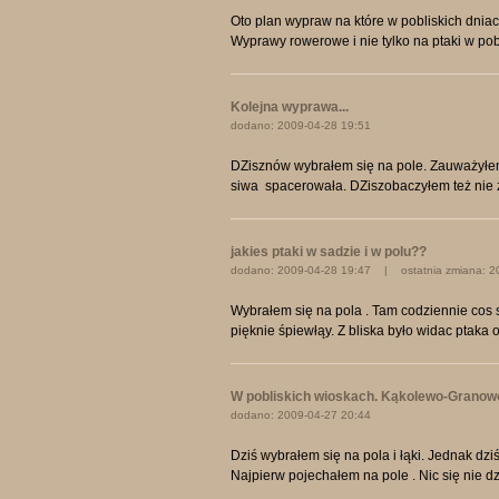
Oto plan wypraw na które w pobliskich dni
Wyprawy rowerowe i nie tylko na ptaki w pob
Kolejna wyprawa...
dodano: 2009-04-28 19:51
DZisznów wybrałem się na pole. Zauważyłem 
siwa spacerowała. DZiszobaczyłem też nie zn
jakies ptaki w sadzie i w polu??
dodano: 2009-04-28 19:47 | ostatnia zmiana: 2
Wybrałem się na pola . Tam codziennie cos si
pięknie śpiewłąy. Z bliska było widac ptaka o
W pobliskich wioskach. Kąkolewo-Granowo-
dodano: 2009-04-27 20:44
Dziś wybrałem się na pola i łąki. Jednak d
Najpierw pojechałem na pole . Nic się nie dz