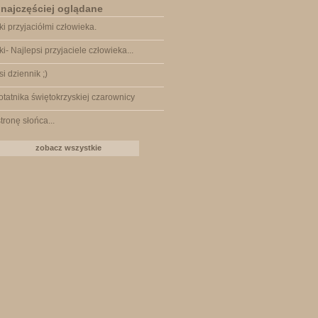
 najczęściej oglądane
ki przyjaciółmi człowieka.
ki- Najlepsi przyjaciele człowieka...
si dziennik ;)
otatnika świętokrzyskiej czarownicy
tronę słońca...
zobacz wszystkie