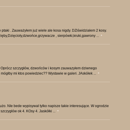
taki . Zauważyłem już wiele ale kosa nigdy. DZiświdziałem 2 kosy.
zięby,Dzięcioły,dzwońce,grzywacze , sierpówki,kruki,gawrony ...
ie. Oprócz szczygłów, dzwońców i kosym zauwazyłem dziwnego
 mógłby mi ktos powiedziec?? Wystawie w galeri. JAskółek ...
żo. NIe bede wypisywał tylko napisze takie interesujące. W ogrodzie
 szczygłów ok 4. KOsy 4. Jaskółki ...