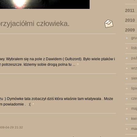
2011
2010
rzyjaciółmi człowieka.
2009
gru
lis
paź
twy. Wybrałem się na pole z Dawidem ( Gufozord). Było wiele ptaków i
az potrzeszcze. Idziemy sobie drogą polna tu ...
wrz
sie
lip
cze
żu :) Dymówke tata zobaczył dziś która właśnie tam wlatywała . Może
tym powiadomie . :(
ma
kwi
009-04-29 21:32
ma