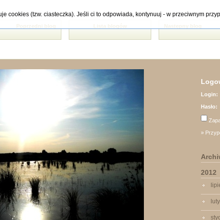
tuje cookies (tzw. ciasteczka). Jeśli ci to odpowiada, kontynuuj - w przeciwnym pr
Poprzedni blog
Lista blogów
Następny blog
Logow
Login:
Hasło:
Zapa
» Przyp
Arch
2012
lip
lut
sty