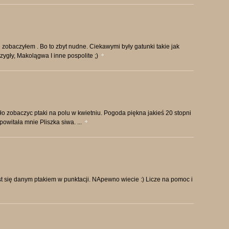
zobaczyłem . Bo to zbyt nudne. Ciekawymi były gatunki takie jak
zczygły, Makolągwa I inne pospolite ;)
zobaczyc ptaki na polu w kwietniu. Pogoda piękna jakieś 20 stopni
owitała mnie Pliszka siwa. ...
st się danym ptakiem w punktacji. NApewno wiecie :) Licze na pomoc i