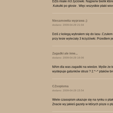
DZiś miałe m3 życiówki. Najpierw bielik któ
.Kukułki po głosie . Więc wszystkie ptaki w
Niesamowita wyprawa ;)
dodano: 2009-04-29 21:04
Dziś z kolegą wybrałem się do lasu .Czułem
przy lesie wyleciały 3 krzyżówki. Przedtem jesz
Zagadki ale inne...
dodano: 2009-04-29 16:06
MAm dla was zagadki na wiedze. Myśle że kto
wystepuje gatunków strusi ? 2.*~* ptaków 
CZsopisma
dodano: 2009-04-29 15:54
Wiele czasopism ukazuje się na rynku o ptaka
Znacie wy jakieś gazety w których pisze o pta