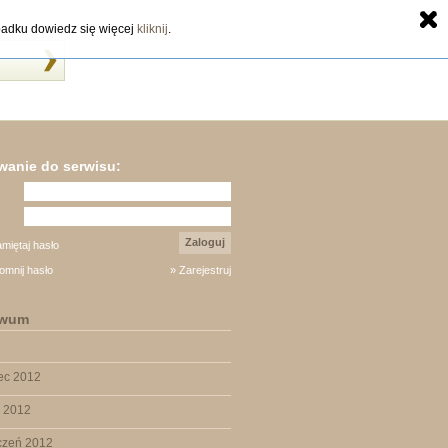
zypadku dowiedz się więcej
kliknij
.
anie do serwisu:
Zaloguj
miętaj hasło
omnij hasło
» Zarejestruj
iwum
iec 2012
y 2012
czeń 2012