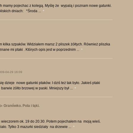
ach mamy pojechac z kolegą. Myślę że wypalą i poznam nowe gatunki.
liskich dniach: *Środa ...
kilka szpaków. Widziałem marsz 2 pliszek żółtych. Również pliszka
ane mi ptaki . Których opis jest w poprzednim ...
009-04-29 16:09
ę dzieje nowe gatunki ptaków. I dziś też tak było. Jakieś ptaki
 barwie żółto brzowej w paski. Mniejszy był ...
 Granówko. Pola i łąki.
ziś wieczorem ok. 19 do 20.30. Potem pojechałem na moją wieś.
iało. Tylko 3 mazurki siedziały na drzewie ...