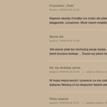
Przyszłośc...Ptaki
dodano: 2009-04-29 15:52
Napewn okażdy chciałby cos zrobic dla ptakó
jakągazete, czsopismo. Może razem moglibyś
Wazne dni
dodano: 2009-04-29 15:49
JAk wiecie ptaki też obchodzą swoje święta
dzień bociana białego ... Znacie wy jakieś ś
Nic się niedzieje umnie
dodano: 2009-04-29 15:46 | ostatnia zmiana: 2
W mojej miejscowości i powiacie na ma rza
wykazac.Wiedzą:) A na otopjunior będzie ja
Plany wypraw
dodano: 2009-04-28 19:57 | ostatnia zmiana: 2