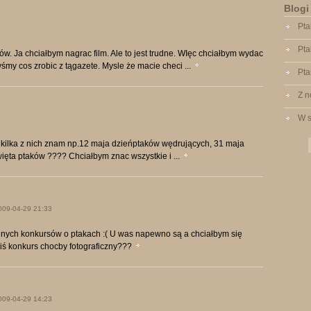
Blogi
Pta
Pta
w. Ja chciałbym nagrac film. Ale to jest trudne. WIęc chciałbym wydac
my cos zrobic z tągazete. Mysle że macie checi ...
Pta
Z n
W s
. kilka z nich znam np.12 maja dzieńptaków wędrujących, 31 maja
więta ptaków ???? Chciałbym znac wszystkie i ...
009-04-29 21:33
dnych konkursów o ptakach :( U was napewno są a chciałbym się
kiś konkurs chocby fotograficzny???
009-04-29 14:23