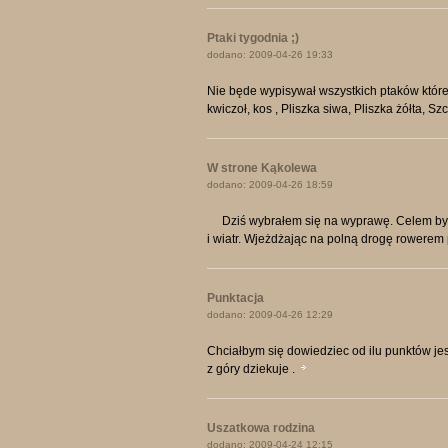
Ptaki tygodnia ;)
dodano: 2009-04-26 19:33
Nie będe wypisywał wszystkich ptaków które 
kwiczoł, kos , Pliszka siwa, Pliszka żółta, S
W strone Kąkolewa
dodano: 2009-04-26 18:59
Dziś wybrałem się na wyprawę. Celem było 
i wiatr. Wjeżdżając na polną drogę rowerem p
Punktacja
dodano: 2009-04-26 12:29
Chciałbym się dowiedziec od ilu punktów je
z góry dziekuje .
Uszatkowa rodzina
dodano: 2009-04-24 12:15