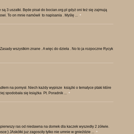
są 3 uszatki. Będe pisał do bocian.org.pl gdyż oni też się zajmują
i. To on mnie namówił to napisania . Myślę ...
sady wszystkim znane . A więc do dzieła . No to ja rozpoczne Rycyk
łem na pomysł. Niech każdy wypisze książki o tematyce ptaki które
iej spodobała się książka Pt. Poradnik ...
spierwszy ras od niedawna na domek dla kaczek wyszedły 2 żółwie.
ce:) JAskółki juz zagosciły tylko nie umnie w gnieździe ...