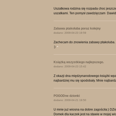
Uszatkowa rodzina się rozpada choc jeszcze 
uszatkami. Ten pomysł zawdzięczam Dawidow
Zabawa ptakoluba poraz kolejny
dodano: 2009-04-23 19:59
Zachecam do znowienia zabawy ptakoluba. Za
:)
Książką wszystkiego najlepszego.
dodano: 2009-04-23 15:42
Z okazji dna międzynarodowego książki wpad
najbardziej mu się spodobały. Mnie najbardz
POGODne dzionki
dodano: 2009-04-21 19:50
U mnie już wiosna na dobre zagościła:) DZi
Domek dla kaczek jest na stawie w mojej wios