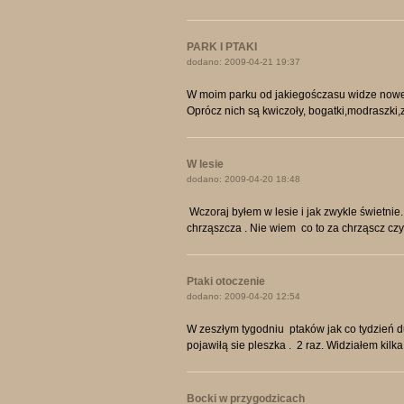
PARK I PTAKI
dodano: 2009-04-21 19:37
W moim parku od jakiegośczasu widze nowe p
Oprócz nich są kwiczoły, bogatki,modraszki,
W lesie
dodano: 2009-04-20 18:48
Wczoraj byłem w lesie i jak zwykle świetn
chrząszcza . Nie wiem co to za chrząscz czy
Ptaki otoczenie
dodano: 2009-04-20 12:54
W zeszłym tygodniu ptaków jak co tydzień du
pojawiłą sie pleszka . 2 raz. Widziałem kilka
Bocki w przygodzicach