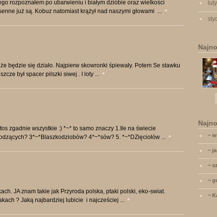
rego rozpoznałem po ubarwieniu i białym dzióbie oraz wielkości
lut
iosenne już są. Kobuz natomiast krążył nad naszymi głowami ...
sty
Najno
 że będzie się działo. Najpierw skowronki śpiewały. Potem Se stawku
cze był spacer pilszki siwej . I loty ...
Najno
s zgadnie wszystkie :) *~* to samo znaczy 1.Ile na świecie
~ w
brodzących? 3*~*Blaszkodziobów? 4*~*sów? 5. *~*DZięciołów ...
~ j
~ s
~ g
ch. JA znam takie jak Przyroda polska, ptaki polski, eko-swiat.
~ K
kach ? Jaką najbardziej lubicie i najcześciej ...