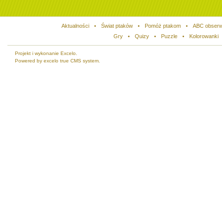
Aktualności
•
Świat ptaków
•
Pomóż ptakom
•
ABC obserw
Gry
•
Quizy
•
Puzzle
•
Kolorowanki
Projekt i wykonanie Excelo.
Powered by excelo true CMS system.