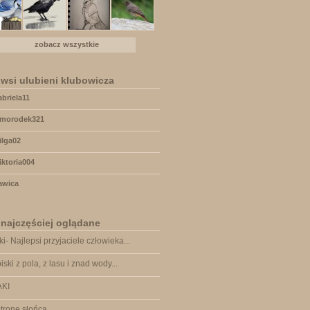
zobacz wszystkie
wsi ulubieni klubowicza
abriela11
imorodek321
ilga02
iktoria004
awica
 najczęściej oglądane
ki- Najlepsi przyjaciele człowieka...
iski z pola, z lasu i znad wody...
AKI
tronę słońca...