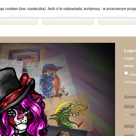
tuje cookies (tzw. ciasteczka). Jeśli ci to odpowiada, kontynuuj - w przeciwnym pr
Poprzedni blog
Lista blogów
Następny blog
Logow
Login:
Hasło:
Zapa
» Przyp
Arch
2018
sty
2016