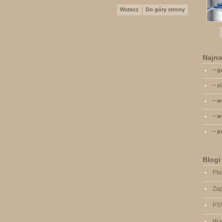
Wstecz
Do góry strony
Najno
~ g
~ z
~ w
~ w
~ p
Blogi
Pta
Zap
PT
W s