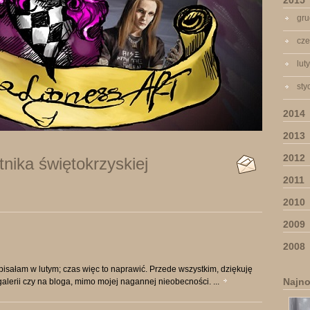
2015
gru
cze
lut
sty
2014
2013
2012
tnika świętokrzyskiej
2011
2010
2009
2008
 pisałam w lutym; czas więc to naprawić. Przede wszystkim, dziękuję
Najno
galerii czy na bloga, mimo mojej nagannej nieobecności. ...