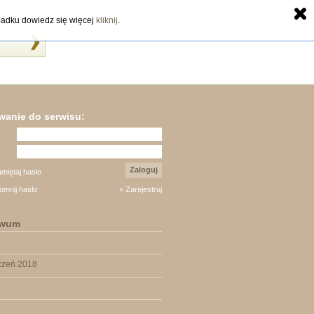
zypadku dowiedz się więcej
kliknij
.
anie do serwisu:
Zaloguj
miętaj hasło
omnij hasło
» Zarejestruj
iwum
czeń 2018