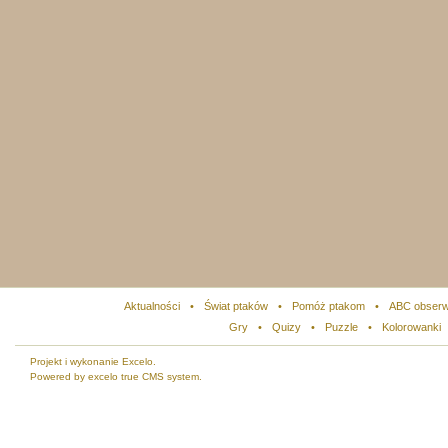
Aktualności
•
Świat ptaków
•
Pomóż ptakom
•
ABC obserw
Gry
•
Quizy
•
Puzzle
•
Kolorowanki
Projekt i wykonanie Excelo.
Powered by excelo true CMS system.