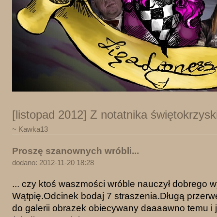
[listopad 2012] Z notatnika świętokrzysk
~ Kawka13
Proszę szanownych wróbli...
dodano: 2012-11-20 18:28
... czy ktoś waszmości wróble nauczył dobrego
Wątpię.Odcinek bodaj 7 straszenia.Długą przerw
do galerii obrazek obiecywany daaaawno temu i 