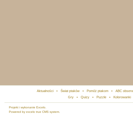
Aktualności
•
Świat ptaków
•
Pomóż ptakom
•
ABC obserw
Gry
•
Quizy
•
Puzzle
•
Kolorowanki
Projekt i wykonanie Excelo.
Powered by excelo true CMS system.