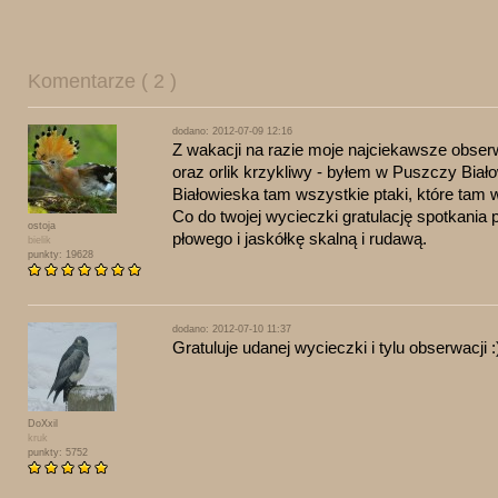
Komentarze ( 2 )
dodano: 2012-07-09 12:16
Z wakacji na razie moje najciekawsze obserw
oraz orlik krzykliwy - byłem w Puszczy Bia
Białowieska tam wszystkie ptaki, które tam 
Co
do twojej wycieczki gratulację spotkani
ostoja
płowego i jaskółkę skalną i ru
dawą.
bielik
punkty: 19628
dodano: 2012-07-10 11:37
Gratuluje udanej wycieczki i tylu obserwacji :
DoXxil
kruk
punkty: 5752