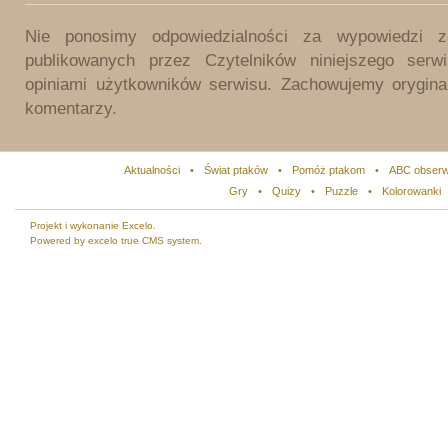
Nie ponosimy odpowiedzialności za wypowiedzi 
publikowanych przez Czytelników niniejszego ser
opiniami użytkowników serwisu. Zachowujemy orygina
komentarzy.
Aktualności
•
Świat ptaków
•
Pomóż ptakom
•
ABC obserw
Gry
•
Quizy
•
Puzzle
•
Kolorowanki
Projekt i wykonanie Excelo.
Powered by excelo true CMS system.