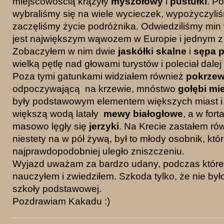
miejscowością krążyły
myszołowy
i
pustułki
. P
wybraliśmy się na wiele wycieczek, wypożyczyl
zaczęliśmy życie podróżnika. Odwiedziliśmy min
jest największym wąwozem w Europie i jednym z 
Zobaczyłem w nim dwie
jaskółki skalne
i
sępa 
wielką pętlę nad głowami turystów i poleciał dale
Poza tymi gatunkami widziałem również
pokrzew
odpoczywającą na krzewie, mnóstwo
gołębi mi
były podstawowym elementem większych miast i
większą wodą latały
mewy białogłowe
, a w fort
masowo lęgły się
jerzyki
. Na Krecie zastałem ró
niestety na w pół żywą, był to młody osobnik, kt
najprawdopodobniej uległo zniszczeniu.
Wyjazd uważam za bardzo udany, podczas któreg
nauczyłem i zwiedziłem. Szkoda tylko, że nie by
szkoły podstawowej.
Pozdrawiam Kakadu :)