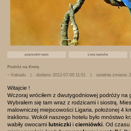
poprzedni wpis
Lista wpisów
Podróż na Kretę
~ Kakadu
| dodano: 2012-07-09 11:51 | ostatnia zmiana: 2
Witajcie !
Wczoraj wróciłem z dwutygodniowej podróży na 
Wybrałem się tam wraz z rodzicami i siostrą. Mie
malowniczej miejscowości Ligaria, położonej 4 km
Iraklionu. Wokół naszego hotelu było mnóstwo kr
wabiły owocami
lutniczki
i
cierniówki
. Od czasu