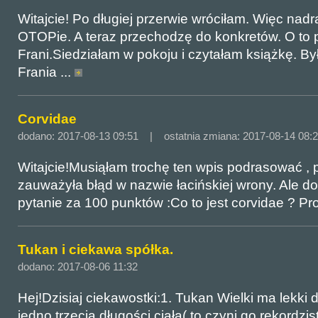
Witajcie! Po długiej przerwie wróciłam. Więc nad
OTOPie. A teraz przechodzę do konkretów. O to
Frani.Siedziałam w pokoju i czytałam książkę. Był
Frania ...
Corvidae
dodano: 2017-08-13 09:51 | ostatnia zmiana: 2017-08-14 08:
Witajcie!Musiąłam trochę ten wpis podrasować ,
zauważyła błąd w nazwie łacińskiej wrony. Ale d
pytanie za 100 punktów :Co to jest corvidae ? Proś
Tukan i ciekawa spółka.
dodano: 2017-08-06 11:32
Hej!Dzisiaj ciekawostki:1. Tukan Wielki ma lekki d
jedno trzecią długości ciała( to czyni go rekordzi