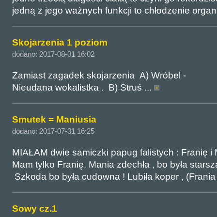
jedną z jego ważnych funkcji to chłodzenie organ
Skojarzenia 1 poziom
dodano: 2017-08-01 16:02
Zamiast zagadek skojarzenia A) Wr
Nieudana wokalistka . B) Struś ...
Smutek = Maniusia
dodano: 2017-07-31 16:25
MIAŁAM dwie samiczki papug falistych : Franię i M
Mam tylko Franię. Mania zdechła , bo była starsza :-( :
Szkoda bo była cudowna ! Lubiła koper , (Frania 
Sowy cz.1