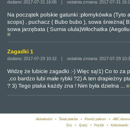
dodano: 2017-07-31 16:06 | ostatnia zmiana: 2017-07-31 16:
Na początek polskie gatunki :płomykówka (Tyto a
scops) , puchacz ( Bubo bubo ), sowa śnieżna( B
sowa jarzębata ( Surnia ulula)Włochatka (Aegolius 
Zagadki 1
dodano: 2017-07-29 10:32 | ostatnia zmiana: 2017-07-29 10:
Widzę że lubicie zagadki :-) Więc są!1) Co to za 
,co bardzo lubi małe rybki ?2) A ten drapieżny p
? 3) Tego ptaka każdy zna ! Nim była dzielna ...
Aktualności
•
Świat ptaków
•
Pomóż ptakom
•
ABC obserw
Gry
•
Quizy
•
Puzzle
•
Kolorowanki