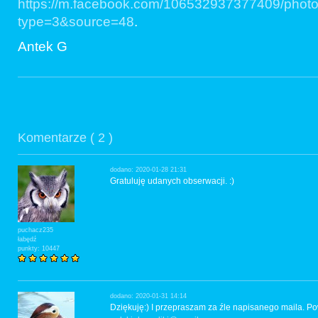
https://m.facebook.com/106532937377409/pho
type=3&source=48
.
Antek G
Komentarze ( 2 )
dodano: 2020-01-28 21:31
Gratuluję udanych obserwacji. :)
puchacz235
łabędź
punkty: 10447
dodano: 2020-01-31 14:14
Dziękuję:) I przepraszam za źle napisanego maila. P