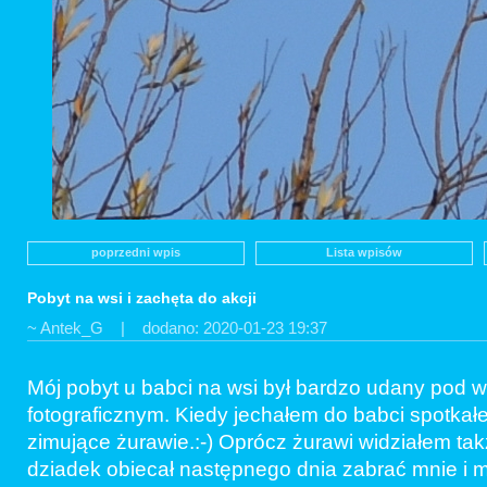
poprzedni wpis
Lista wpisów
Pobyt na wsi i zachęta do akcji
~ Antek_G
| dodano: 2020-01-23 19:37
Mój pobyt u babci na wsi był bardzo udany pod w
fotograficznym. Kiedy jechałem do babci spotka
zimujące żurawie.:-) Oprócz żurawi widziałem ta
dziadek obiecał następnego dnia zabrać mnie i m