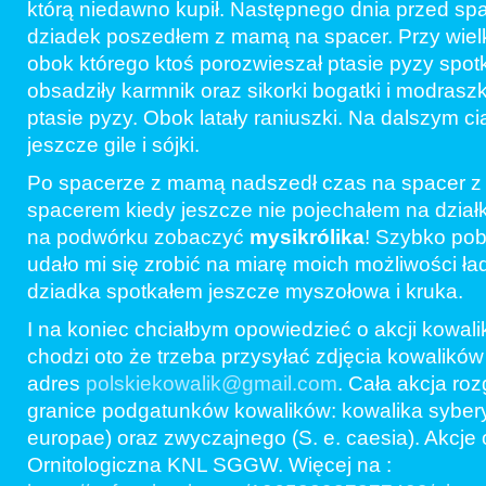
którą niedawno kupił. Następnego dnia przed spa
dziadek poszedłem z mamą na spacer. Przy wiel
obok którego ktoś porozwieszał ptasie pyzy spot
obsadziły karmnik oraz sikorki bogatki i modraszk
ptasie pyzy. Obok latały raniuszki. Na dalszym 
jeszcze gile i sójki.
Po spacerze z mamą nadszedł czas na spacer z 
spacerem kiedy jeszcze nie pojechałem na dzia
na podwórku zobaczyć
mysikrólika
! Szybko pob
udało mi się zrobić na miarę moich możliwości ła
dziadka spotkałem jeszcze myszołowa i kruka.
I na koniec chciałbym opowiedzieć o akcji kowalik
chodzi oto że trzeba przysyłać zdjęcia kowalików
adres
polskiekowalik@gmail.com
. Cała akcja roz
granice podgatunków kowalików: kowalika syberyj
europae) oraz zwyczajnego (S. e. caesia). Akcje
Ornitologiczna KNL SGGW. Więcej na :