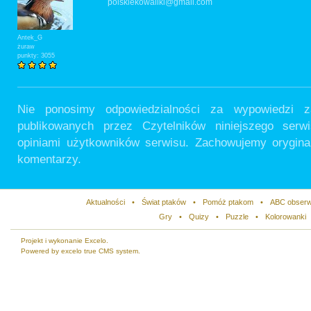
polskiekowaliki@gmail.com
Antek_G
żuraw
punkty: 3055
Nie ponosimy odpowiedzialności za wypowiedzi 
publikowanych przez Czytelników niniejszego ser
opiniami użytkowników serwisu. Zachowujemy orygina
komentarzy.
Aktualności
•
Świat ptaków
•
Pomóż ptakom
•
ABC obserw
Gry
•
Quizy
•
Puzzle
•
Kolorowanki
Projekt i wykonanie Excelo.
Powered by excelo true CMS system.